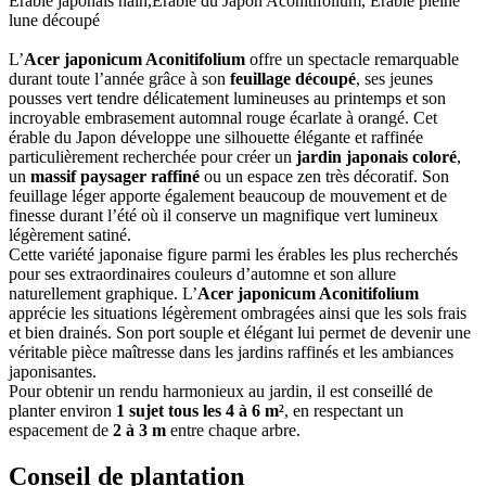
Erable japonais nain,Érable du Japon Aconitifolium, Érable pleine
lune découpé
L’
Acer japonicum Aconitifolium
offre un spectacle remarquable
durant toute l’année grâce à son
feuillage découpé
, ses jeunes
pousses vert tendre délicatement lumineuses au printemps et son
incroyable embrasement automnal rouge écarlate à orangé. Cet
érable du Japon développe une silhouette élégante et raffinée
particulièrement recherchée pour créer un
jardin japonais coloré
,
un
massif paysager raffiné
ou un espace zen très décoratif. Son
feuillage léger apporte également beaucoup de mouvement et de
finesse durant l’été où il conserve un magnifique vert lumineux
légèrement satiné.
Cette variété japonaise figure parmi les érables les plus recherchés
pour ses extraordinaires couleurs d’automne et son allure
naturellement graphique. L’
Acer japonicum Aconitifolium
apprécie les situations légèrement ombragées ainsi que les sols frais
et bien drainés. Son port souple et élégant lui permet de devenir une
véritable pièce maîtresse dans les jardins raffinés et les ambiances
japonisantes.
Pour obtenir un rendu harmonieux au jardin, il est conseillé de
planter environ
1 sujet tous les 4 à 6 m²
, en respectant un
espacement de
2 à 3 m
entre chaque arbre.
Conseil de plantation