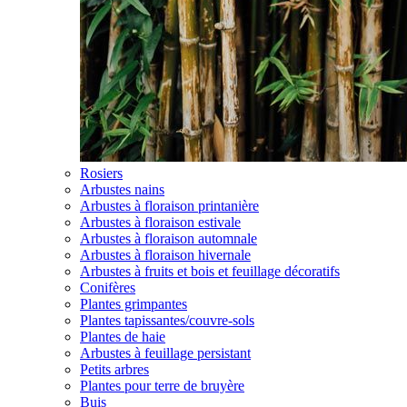
Rosiers
Arbustes nains
Arbustes à floraison printanière
Arbustes à floraison estivale
Arbustes à floraison automnale
Arbustes à floraison hivernale
Arbustes à fruits et bois et feuillage décoratifs
Conifères
Plantes grimpantes
Plantes tapissantes/couvre-sols
Plantes de haie
Arbustes à feuillage persistant
Petits arbres
Plantes pour terre de bruyère
Buis