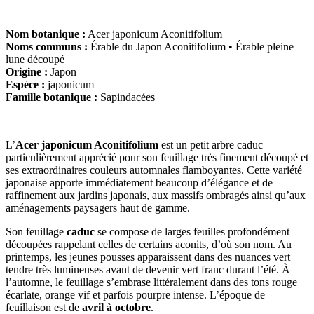
Nom botanique :
Acer japonicum Aconitifolium
Noms communs :
Érable du Japon Aconitifolium • Érable pleine
lune découpé
Origine :
Japon
Espèce :
japonicum
Famille botanique :
Sapindacées
L’
Acer japonicum Aconitifolium
est un petit arbre caduc
particulièrement apprécié pour son feuillage très finement découpé et
ses extraordinaires couleurs automnales flamboyantes. Cette variété
japonaise apporte immédiatement beaucoup d’élégance et de
raffinement aux jardins japonais, aux massifs ombragés ainsi qu’aux
aménagements paysagers haut de gamme.
Son feuillage
caduc
se compose de larges feuilles profondément
découpées rappelant celles de certains aconits, d’où son nom. Au
printemps, les jeunes pousses apparaissent dans des nuances vert
tendre très lumineuses avant de devenir vert franc durant l’été. À
l’automne, le feuillage s’embrase littéralement dans des tons rouge
écarlate, orange vif et parfois pourpre intense. L’époque de
feuillaison est de
avril à octobre
.