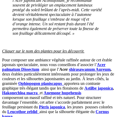
l’Acer japonicum Aconitifolium, je recommande
souvent de privilégier un emplacement lumineux
protégé du soleil brûlant de l’après-midi. Cette variété
devient véritablement spectaculaire à l’automne
lorsque son feuillage s’embrase de rouge vif et
d’orange intense. Un sol restant frais durant l’été
permettra également de préserver toute la finesse de
son feuillage délicatement découpé. »
Cliquer sur le nom des plantes pour les découvrir.
Pour composer une ambiance végétale raffinée autour de cet érable
japonais spectaculaire, nous vous conseillons d’associer l’
Acer
palmatum Dissectum
ainsi que l’
Acer
shirasawanum Aureum
,
deux érables particulièrement intéressants pour prolonger les jeux de
couleurs et les silhouettes japonisantes au jardin. À leurs côtés, la
graminée
Ophiopogon planiscapus
apportera un contraste
graphique très élégant tandis que les floraisons de
Astilbe japonica
,
Hakonechloa macra
et
Anemone hupehensis
composeront un massif raffiné et très naturel. Pour structurer
davantage l’ensemble, cet arbre s’accorde parfaitement avec le
feuillage persistant du
Pieris japonica
, les jeunes pousses colorées
du
Leucothoe zeblid
ainsi que la silhouette élégante du
Cornus
kousa
.