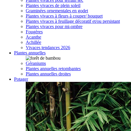
Plantes vivaces pour terrain sec
Plantes vivaces de plein soleil
Graminées ornementales en godet
Plantes vivaces à fleurs à couper/ bouquet
Plantes vivaces à feuillage décoratif et/ou persistant
Plantes vivaces pour mi-ombre
Fougères
Acanthe
Achillée
Vivaces tendances 2026
Plantes annuelles
Géraniums
Plantes annuelles retombantes
Plantes annuelles droites
Potager