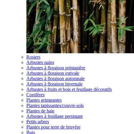
Rosiers
Arbustes nains
Arbustes à floraison printanière
Arbustes à floraison estivale
Arbustes à floraison automnale
Arbustes à floraison hivernale
Arbustes à fruits et bois et feuillage décoratifs
Conifères
Plantes grimpantes
Plantes tapissantes/couvre-sols
Plantes de haie
Arbustes à feuillage persistant
Petits arbres
Plantes pour terre de bruyère
Buis