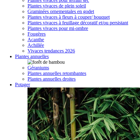
Plantes vivaces pour terrain sec
Plantes vivaces de plein soleil
Graminées ornementales en godet
Plantes vivaces à fleurs à couper/ bouquet
Plantes vivaces à feuillage décoratif et/ou persistant
Plantes vivaces pour mi-ombre
Fougères
Acanthe
Achillée
Vivaces tendances 2026
Plantes annuelles
Géraniums
Plantes annuelles retombantes
Plantes annuelles droites
Potager