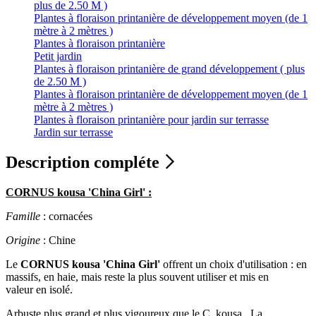
plus de 2.50 M )
Plantes à floraison printanière de développement moyen (de 1
mètre à 2 mètres )
Plantes à floraison printanière
Petit jardin
Plantes à floraison printanière de grand développement ( plus
de 2.50 M )
Plantes à floraison printanière de développement moyen (de 1
mètre à 2 mètres )
Plantes à floraison printanière pour jardin sur terrasse
Jardin sur terrasse
Description compléte
CORNUS kousa 'China Girl' :
Famille
: cornacées
Origine
: Chine
Le
CORNUS kousa 'China Girl'
offrent un choix d'utilisation : en
massifs, en haie, mais reste la plus souvent utiliser et mis en
valeur en isolé.
Arbuste plus grand et plus vigoureux que le C. kousa. La