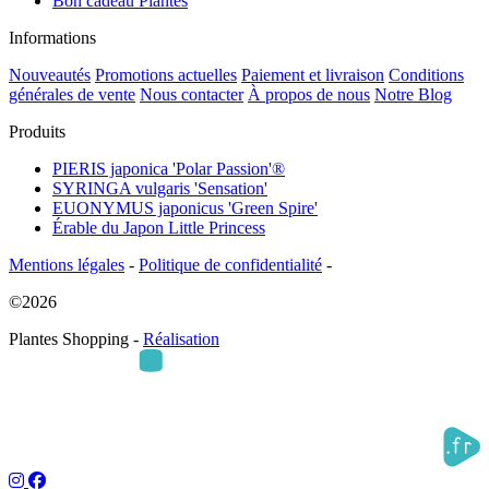
Bon cadeau Plantes
Informations
Nouveautés
Promotions actuelles
Paiement et livraison
Conditions
générales de vente
Nous contacter
À propos de nous
Notre Blog
Produits
PIERIS japonica 'Polar Passion'®
SYRINGA vulgaris 'Sensation'
EUONYMUS japonicus 'Green Spire'
Érable du Japon Little Princess
Mentions légales
-
Politique de confidentialité
-
©2026
Plantes Shopping -
Réalisation