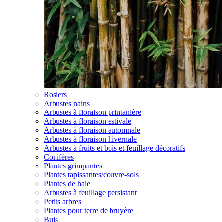
Rosiers
Arbustes nains
Arbustes à floraison printanière
Arbustes à floraison estivale
Arbustes à floraison automnale
Arbustes à floraison hivernale
Arbustes à fruits et bois et feuillage décoratifs
Conifères
Plantes grimpantes
Plantes tapissantes/couvre-sols
Plantes de haie
Arbustes à feuillage persistant
Petits arbres
Plantes pour terre de bruyère
Buis