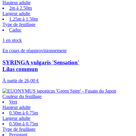
Hauteur adulte
2m à 2.50m
Largeur adulte
1.25m à 1.50m
Type de feuillage
Caduc
1 en stock
En cours de réapprovisionnement
SYRINGA vulgaris 'Sensation'
Lilas commun
À partir de
26,00 €
Couleur du feuillage
Vert
Hauteur adulte
0.50m à 0.75m
Largeur adulte
0.50m à 0.75m
Type de feuillage
Persistant