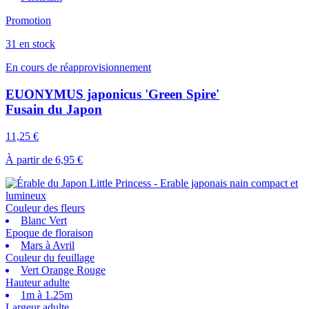
Promotion
31 en stock
En cours de réapprovisionnement
EUONYMUS japonicus 'Green Spire'
Fusain du Japon
11,25 €
À partir de
6,95 €
Couleur des fleurs
Blanc Vert
Epoque de floraison
Mars à Avril
Couleur du feuillage
Vert Orange Rouge
Hauteur adulte
1m à 1.25m
Largeur adulte