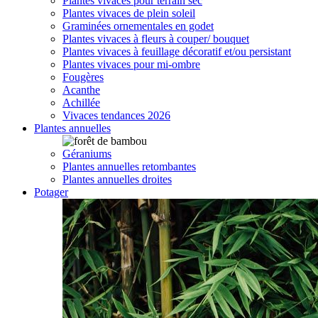
Plantes vivaces pour terrain sec
Plantes vivaces de plein soleil
Graminées ornementales en godet
Plantes vivaces à fleurs à couper/ bouquet
Plantes vivaces à feuillage décoratif et/ou persistant
Plantes vivaces pour mi-ombre
Fougères
Acanthe
Achillée
Vivaces tendances 2026
Plantes annuelles
Géraniums
Plantes annuelles retombantes
Plantes annuelles droites
Potager