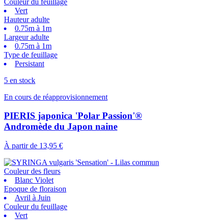
Couleur du feuillage
Vert
Hauteur adulte
0.75m à 1m
Largeur adulte
0.75m à 1m
Type de feuillage
Persistant
5 en stock
En cours de réapprovisionnement
PIERIS japonica 'Polar Passion'®
Andromède du Japon naine
À partir de
13,95 €
Couleur des fleurs
Blanc Violet
Epoque de floraison
Avril à Juin
Couleur du feuillage
Vert