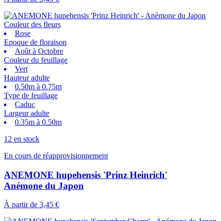
Couleur des fleurs
Rose
Epoque de floraison
Août à Octobre
Couleur du feuillage
Vert
Hauteur adulte
0.50m à 0.75m
Type de feuillage
Caduc
Largeur adulte
0.35m à 0.50m
12 en stock
En cours de réapprovisionnement
ANEMONE hupehensis 'Prinz Heinrich'
Anémone du Japon
À partir de
3,45 €