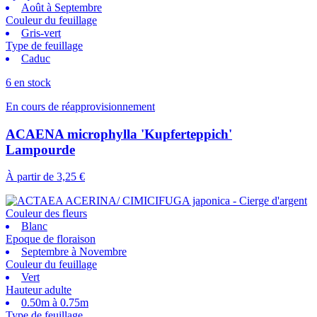
Août à Septembre
Couleur du feuillage
Gris-vert
Type de feuillage
Caduc
6 en stock
En cours de réapprovisionnement
ACAENA microphylla 'Kupferteppich'
Lampourde
À partir de
3,25 €
Couleur des fleurs
Blanc
Epoque de floraison
Septembre à Novembre
Couleur du feuillage
Vert
Hauteur adulte
0.50m à 0.75m
Type de feuillage