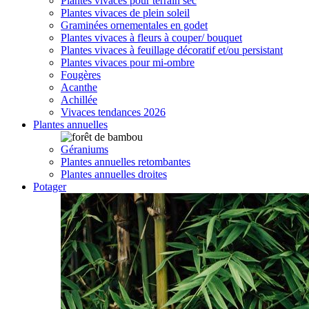
Plantes vivaces pour terrain sec
Plantes vivaces de plein soleil
Graminées ornementales en godet
Plantes vivaces à fleurs à couper/ bouquet
Plantes vivaces à feuillage décoratif et/ou persistant
Plantes vivaces pour mi-ombre
Fougères
Acanthe
Achillée
Vivaces tendances 2026
Plantes annuelles
Géraniums
Plantes annuelles retombantes
Plantes annuelles droites
Potager