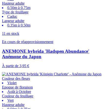
Hauteur adulte
0.50m à 0.75m
Type de feuillage
Caduc
Largeur adulte
0.35m à 0.50m
11 en stock
En cours de réapprovisionnement
ANEMONE hybrida 'Hadspen Abundance'
Anémone du Japon
À partir de
3,95 €
Couleur des fleurs
Violet
Epoque de floraison
Août à Octobre
Couleur du feuillage
Vert
Hauteur adulte