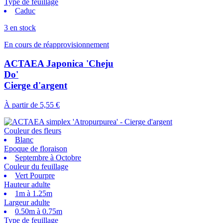
Type de feuillage
Caduc
3 en stock
En cours de réapprovisionnement
ACTAEA Japonica 'Cheju
Do'
Cierge d'argent
À partir de
5,55 €
Couleur des fleurs
Blanc
Epoque de floraison
Septembre à Octobre
Couleur du feuillage
Vert Pourpre
Hauteur adulte
1m à 1.25m
Largeur adulte
0.50m à 0.75m
Type de feuillage