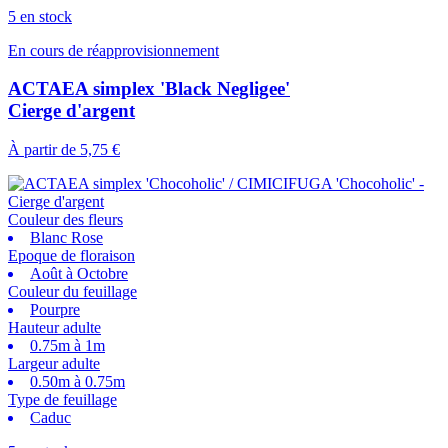
5 en stock
En cours de réapprovisionnement
ACTAEA simplex 'Black Negligee'
Cierge d'argent
À partir de
5,75 €
Couleur des fleurs
Blanc Rose
Epoque de floraison
Août à Octobre
Couleur du feuillage
Pourpre
Hauteur adulte
0.75m à 1m
Largeur adulte
0.50m à 0.75m
Type de feuillage
Caduc