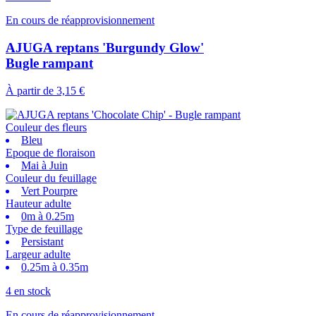
En cours de réapprovisionnement
AJUGA reptans 'Burgundy Glow'
Bugle rampant
À partir de
3,15 €
Couleur des fleurs
Bleu
Epoque de floraison
Mai à Juin
Couleur du feuillage
Vert Pourpre
Hauteur adulte
0m à 0.25m
Type de feuillage
Persistant
Largeur adulte
0.25m à 0.35m
4 en stock
En cours de réapprovisionnement