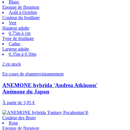
Blanc
Epoque de floraison
Août à Octobre
Couleur du feuillage
Vert
Hauteur adulte
0.75m à 1m
Type de feuillage
Caduc
Largeur adulte
0.35m à 0.50m
2 en stock
En cours de réapprovisionnement
ANEMONE hybrida 'Andrea Atkinson'
Anémone du Japon
À partir de
3,95 €
Couleur des fleurs
Rose
Epoque de floraison