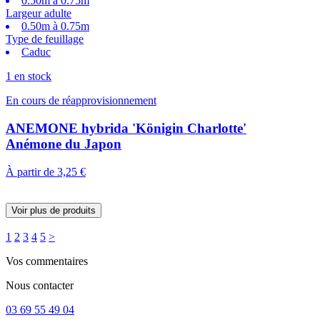
0.50m à 0.75m
Largeur adulte
0.50m à 0.75m
Type de feuillage
Caduc
1 en stock
En cours de réapprovisionnement
ANEMONE hybrida 'Königin Charlotte'
Anémone du Japon
À partir de
3,25 €
Voir plus de produits
1
2
3
4
5
>
Vos commentaires
Nous contacter
03 69 55 49 04