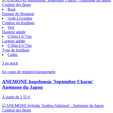
Couleur des fleurs
Rose
Epoque de floraison
Août à Octobre
Couleur du feuillage
Vert
Hauteur adulte
0.50m à 0.75m
Largeur adulte
0.50m à 0.75m
Type de feuillage
Caduc
3 en stock
En cours de réapprovisionnement
ANEMONE hupehensis 'September Charm'
Anémone du Japon
À partir de
2,55 €
Couleur des fleurs