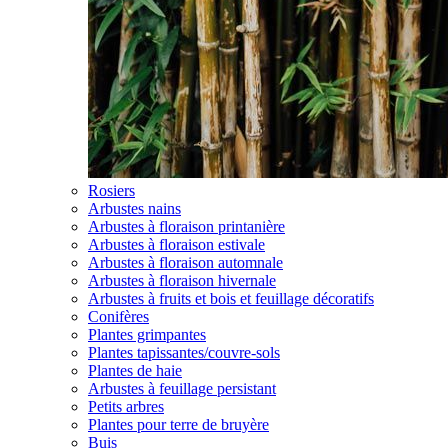
Rosiers
Arbustes nains
Arbustes à floraison printanière
Arbustes à floraison estivale
Arbustes à floraison automnale
Arbustes à floraison hivernale
Arbustes à fruits et bois et feuillage décoratifs
Conifères
Plantes grimpantes
Plantes tapissantes/couvre-sols
Plantes de haie
Arbustes à feuillage persistant
Petits arbres
Plantes pour terre de bruyère
Buis