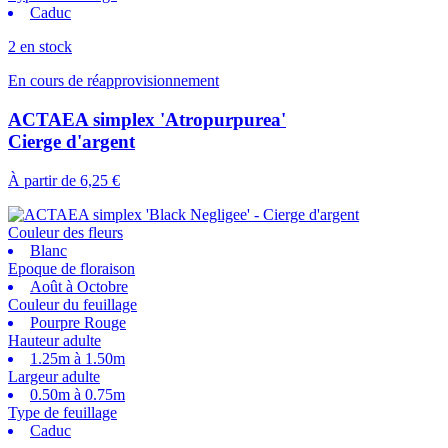
Caduc
2 en stock
En cours de réapprovisionnement
ACTAEA simplex 'Atropurpurea'
Cierge d'argent
À partir de
6,25 €
Couleur des fleurs
Blanc
Epoque de floraison
Août à Octobre
Couleur du feuillage
Pourpre Rouge
Hauteur adulte
1.25m à 1.50m
Largeur adulte
0.50m à 0.75m
Type de feuillage
Caduc