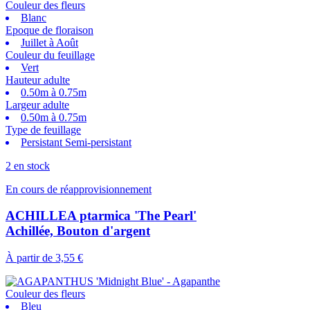
Couleur des fleurs
Blanc
Epoque de floraison
Juillet à Août
Couleur du feuillage
Vert
Hauteur adulte
0.50m à 0.75m
Largeur adulte
0.50m à 0.75m
Type de feuillage
Persistant Semi-persistant
2 en stock
En cours de réapprovisionnement
ACHILLEA ptarmica 'The Pearl'
Achillée, Bouton d'argent
À partir de
3,55 €
Couleur des fleurs
Bleu