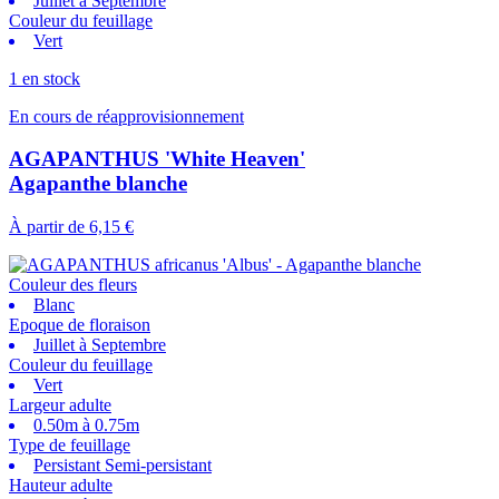
Juillet à Septembre
Couleur du feuillage
Vert
1 en stock
En cours de réapprovisionnement
AGAPANTHUS 'White Heaven'
Agapanthe blanche
À partir de
6,15 €
Couleur des fleurs
Blanc
Epoque de floraison
Juillet à Septembre
Couleur du feuillage
Vert
Largeur adulte
0.50m à 0.75m
Type de feuillage
Persistant Semi-persistant
Hauteur adulte