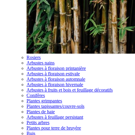
Rosiers
Arbustes nains
Arbustes à floraison printanière
Arbustes à floraison estivale
Arbustes à floraison automnale
Arbustes à floraison hivernale
Arbustes à fruits et bois et feuillage décoratifs
Conifères
Plantes grimpantes
Plantes tapissantes/couvre-sols
Plantes de haie
Arbustes à feuillage persistant
Petits arbres
Plantes pour terre de bruyère
Buis