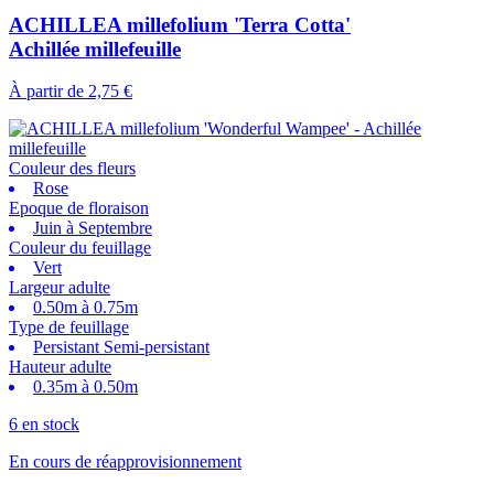
ACHILLEA millefolium 'Terra Cotta'
Achillée millefeuille
À partir de
2,75 €
Couleur des fleurs
Rose
Epoque de floraison
Juin à Septembre
Couleur du feuillage
Vert
Largeur adulte
0.50m à 0.75m
Type de feuillage
Persistant Semi-persistant
Hauteur adulte
0.35m à 0.50m
6 en stock
En cours de réapprovisionnement