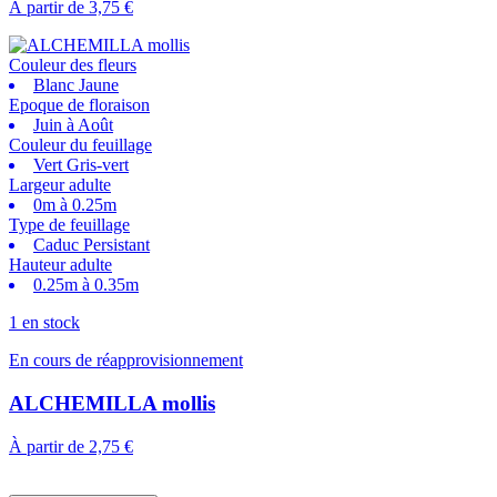
À partir de
3,75 €
Couleur des fleurs
Blanc Jaune
Epoque de floraison
Juin à Août
Couleur du feuillage
Vert Gris-vert
Largeur adulte
0m à 0.25m
Type de feuillage
Caduc Persistant
Hauteur adulte
0.25m à 0.35m
1 en stock
En cours de réapprovisionnement
ALCHEMILLA mollis
À partir de
2,75 €