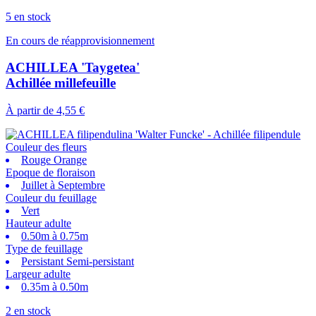
5 en stock
En cours de réapprovisionnement
ACHILLEA 'Taygetea'
Achillée millefeuille
À partir de
4,55 €
Couleur des fleurs
Rouge Orange
Epoque de floraison
Juillet à Septembre
Couleur du feuillage
Vert
Hauteur adulte
0.50m à 0.75m
Type de feuillage
Persistant Semi-persistant
Largeur adulte
0.35m à 0.50m
2 en stock