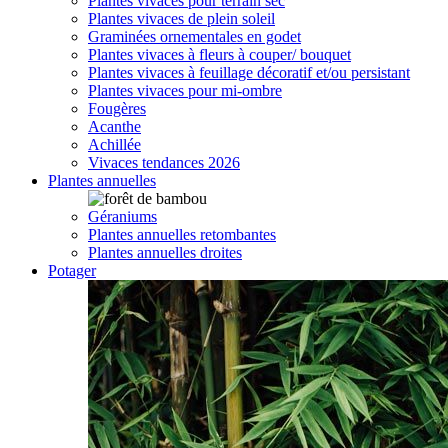
Plantes vivaces pour terrain sec
Plantes vivaces de plein soleil
Graminées ornementales en godet
Plantes vivaces à fleurs à couper/ bouquet
Plantes vivaces à feuillage décoratif et/ou persistant
Plantes vivaces pour mi-ombre
Fougères
Acanthe
Achillée
Vivaces tendances 2026
Plantes annuelles
Géraniums
Plantes annuelles retombantes
Plantes annuelles droites
Potager