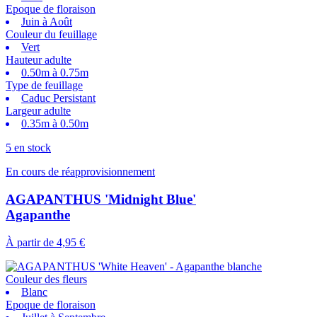
Epoque de floraison
Juin à Août
Couleur du feuillage
Vert
Hauteur adulte
0.50m à 0.75m
Type de feuillage
Caduc Persistant
Largeur adulte
0.35m à 0.50m
5 en stock
En cours de réapprovisionnement
AGAPANTHUS 'Midnight Blue'
Agapanthe
À partir de
4,95 €
Couleur des fleurs
Blanc
Epoque de floraison