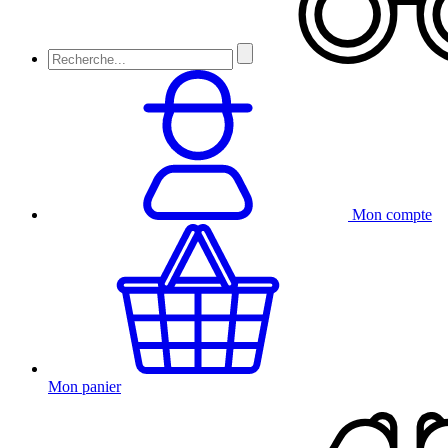
Mon compte
Mon panier