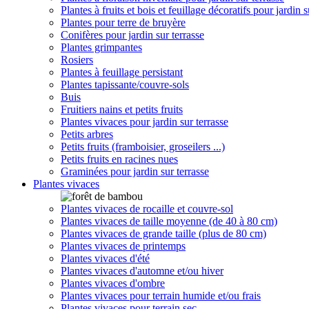
Plantes à fruits et bois et feuillage décoratifs pour jardin s
Plantes pour terre de bruyère
Conifères pour jardin sur terrasse
Plantes grimpantes
Rosiers
Plantes à feuillage persistant
Plantes tapissante/couvre-sols
Buis
Fruitiers nains et petits fruits
Plantes vivaces pour jardin sur terrasse
Petits arbres
Petits fruits (framboisier, groseilers ...)
Petits fruits en racines nues
Graminées pour jardin sur terrasse
Plantes vivaces
Plantes vivaces de rocaille et couvre-sol
Plantes vivaces de taille moyenne (de 40 à 80 cm)
Plantes vivaces de grande taille (plus de 80 cm)
Plantes vivaces de printemps
Plantes vivaces d'été
Plantes vivaces d'automne et/ou hiver
Plantes vivaces d'ombre
Plantes vivaces pour terrain humide et/ou frais
Plantes vivaces pour terrain sec