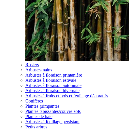
Rosiers
Arbustes nains
Arbustes à floraison printanière
Arbustes à floraison estivale
Arbustes à floraison automnale
Arbustes à floraison hivernale
Arbustes à fruits et bois et feuillage décoratifs
Conifères
Plantes grimpantes
Plantes tapissantes/couvre-sols
Plantes de haie
Arbustes à feuillage persistant
Petits arbres