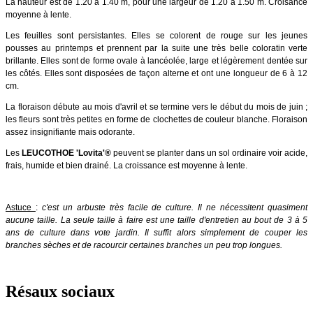
La hauteur est de 1.20 à 1.40 m, pour une largeur de 1.20 à 1.50 m. Croisance
moyenne à lente.
Les feuilles sont persistantes.
Elles se colorent de rouge sur les jeunes
pousses au printemps et prennent par la suite une très belle coloratin verte
brillante. Elles sont de forme ovale à lancéolée, large et légèrement dentée sur
les côtés. Elles sont disposées de façon alterne et ont une longueur de 6 à 12
cm.
La floraison débute au mois d'avril et se termine vers le début du mois de juin ;
les fleurs sont très petites en forme de clochettes de couleur blanche. Floraison
assez insignifiante mais odorante.
Les
LEUCOTHOE 'Lovita'
®
peuvent se planter dans un sol ordinaire voir acide,
frais, humide et bien drainé. La croissance est moyenne à lente.
Astuce
:
c'est un arbuste très facile de culture. Il ne nécessitent quasiment
aucune taille. La seule taille à faire est une taille d'entretien au bout de 3 à 5
ans de culture dans vote jardin. Il suffit alors simplement de couper les
branches sèches et de racourcir certaines branches un peu trop longues.
Résaux sociaux