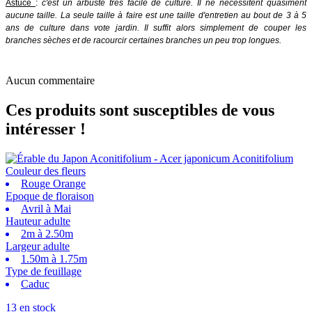
Astuce
:
c'est un arbuste très facile de culture. Il ne nécessitent quasiment
aucune taille. La seule taille à faire est une taille d'entretien au bout de 3 à 5
ans de culture dans vote jardin. Il suffit alors simplement de couper les
branches sèches et de racourcir certaines branches un peu trop longues.
Aucun commentaire
Ces produits sont susceptibles de vous
intéresser !
Couleur des fleurs
Rouge Orange
Epoque de floraison
Avril à Mai
Hauteur adulte
2m à 2.50m
Largeur adulte
1.50m à 1.75m
Type de feuillage
Caduc
13 en stock