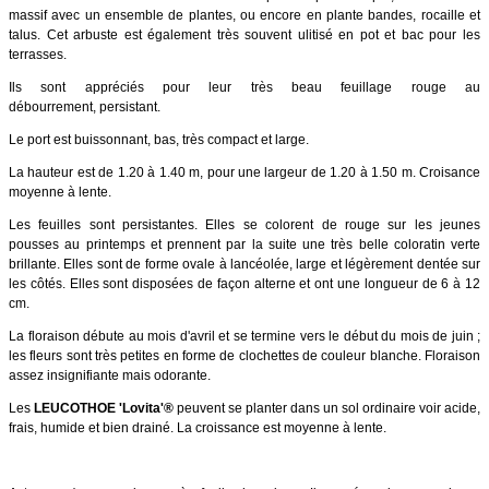
massif avec un ensemble de plantes, ou encore en plante bandes, rocaille et
talus. Cet arbuste est également très souvent ulitisé en pot et bac pour les
terrasses.
Ils sont appréciés pour leur très beau feuillage rouge au
débourrement, persistant.
Le port est buissonnant, bas, très compact et large.
La hauteur est de 1.20 à 1.40 m, pour une largeur de 1.20 à 1.50 m. Croisance
moyenne à lente.
Les feuilles sont persistantes.
Elles se colorent de rouge sur les jeunes
pousses au printemps et prennent par la suite une très belle coloratin verte
brillante. Elles sont de forme ovale à lancéolée, large et légèrement dentée sur
les côtés. Elles sont disposées de façon alterne et ont une longueur de 6 à 12
cm.
La floraison débute au mois d'avril et se termine vers le début du mois de juin ;
les fleurs sont très petites en forme de clochettes de couleur blanche. Floraison
assez insignifiante mais odorante.
Les
LEUCOTHOE 'Lovita'
®
peuvent se planter dans un sol ordinaire voir acide,
frais, humide et bien drainé. La croissance est moyenne à lente.