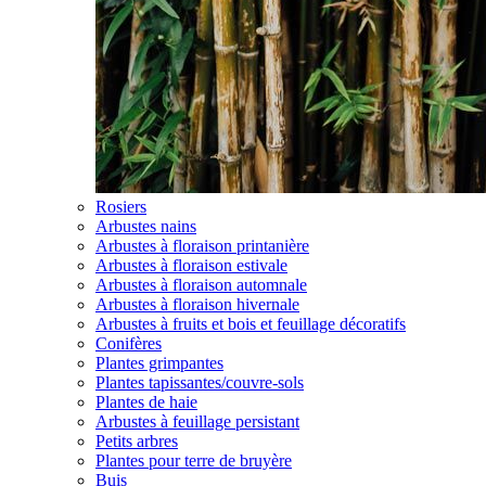
Rosiers
Arbustes nains
Arbustes à floraison printanière
Arbustes à floraison estivale
Arbustes à floraison automnale
Arbustes à floraison hivernale
Arbustes à fruits et bois et feuillage décoratifs
Conifères
Plantes grimpantes
Plantes tapissantes/couvre-sols
Plantes de haie
Arbustes à feuillage persistant
Petits arbres
Plantes pour terre de bruyère
Buis