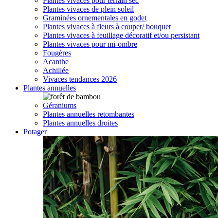
Plantes vivaces pour terrain sec
Plantes vivaces de plein soleil
Graminées ornementales en godet
Plantes vivaces à fleurs à couper/ bouquet
Plantes vivaces à feuillage décoratif et/ou persistant
Plantes vivaces pour mi-ombre
Fougères
Acanthe
Achillée
Vivaces tendances 2026
Plantes annuelles
Géraniums
Plantes annuelles retombantes
Plantes annuelles droites
Potager