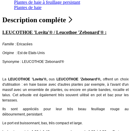
Plantes de haie à feuillage persistant
Plantes de haie
Description compléte
LEUCOTHOE 'Lovita'® / Leucothoe 'Zebonard'® :
Famille
: Ericacées
Origine
: Est de Etats-Unis
Synonyme : LEUCOTHOE 'Zebonard'®
La
LEUCOTHOE 'Lovita'
®,
ous
LEUCOTHOE 'Zebonard'
®,
offrent un choix
d'utilisation : en haie basse avec d'autres plantes par exemple, à l'avant d'un
massif avec un ensemble de plantes, ou encore en plante bandes, rocaille et
talus. Cet arbuste est également très souvent ulitisé en pot et bac pour les
terrasses.
Ils sont appréciés pour leur très beau feuillage rouge au
débourrement, persistant.
Le port est buissonnant, bas, très compact et large.