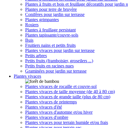
Plantes à fruits et bois et feuillage décoratifs pour jardin s
Plantes pour terre de bruyère
Conifères pour jardin sur terrasse
Plantes grimpantes
Rosiers
Plantes à feuillage persistant
Plantes tapissante/couvre-sols
Buis
Fruitiers nains et petits fruits
Plantes vivaces pour jardin sur terrasse
Petits arbres
Petits fruits (framboisier, groseilers ...)
Petits fruits en racines nues
Graminées pour jardin sur terrasse
Plantes vivaces
Plantes vivaces de rocaille et couvre-sol
Plantes vivaces de taille moyenne (de 40 à 80 cm)
Plantes vivaces de grande taille (plus de 80 cm)
Plantes vivaces de printemps
Plantes vivaces d'été
Plantes vivaces d'automne et/ou hiver
Plantes vivaces d'ombre
Plantes vivaces pour terrain humide et/ou frais
Plantes vivaces pour terrain sec