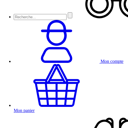
Mon compte
Mon panier