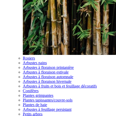
Rosiers
Arbustes nains
Arbustes à floraison printanière
Arbustes à floraison estivale
Arbustes à floraison automnale
Arbustes à floraison hivernale
Arbustes à fruits et bois et feuillage décoratifs
Conifères
Plantes grimpantes
Plantes tapissantes/couvre-sols
Plantes de haie
Arbustes à feuillage persistant
Petits arbres