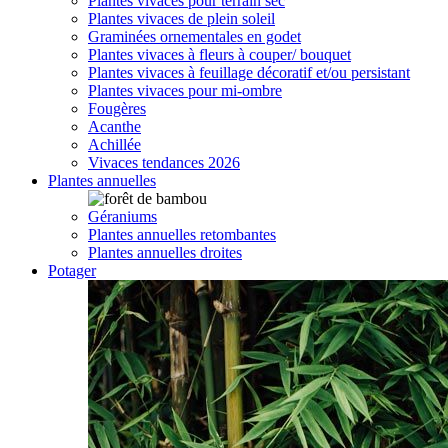
Plantes vivaces pour terrain sec
Plantes vivaces de plein soleil
Graminées ornementales en godet
Plantes vivaces à fleurs à couper/ bouquet
Plantes vivaces à feuillage décoratif et/ou persistant
Plantes vivaces pour mi-ombre
Fougères
Acanthe
Achillée
Vivaces tendances 2026
Plantes annuelles
Géraniums
Plantes annuelles retombantes
Plantes annuelles droites
Potager