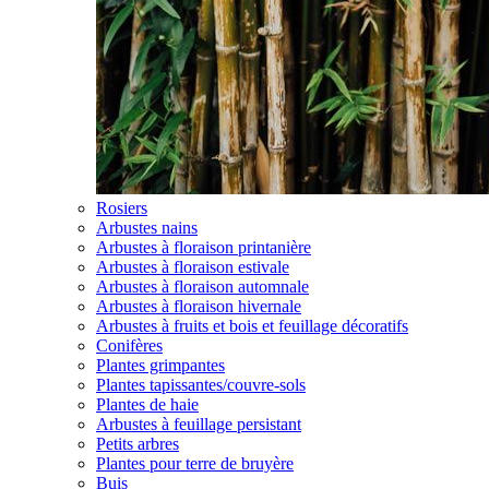
Rosiers
Arbustes nains
Arbustes à floraison printanière
Arbustes à floraison estivale
Arbustes à floraison automnale
Arbustes à floraison hivernale
Arbustes à fruits et bois et feuillage décoratifs
Conifères
Plantes grimpantes
Plantes tapissantes/couvre-sols
Plantes de haie
Arbustes à feuillage persistant
Petits arbres
Plantes pour terre de bruyère
Buis