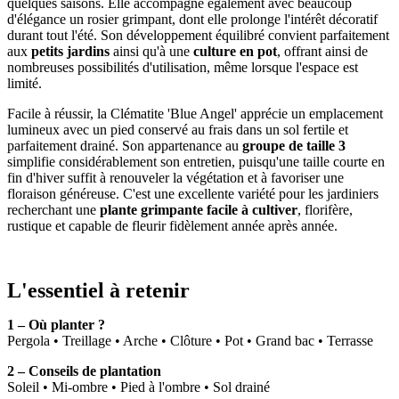
quelques saisons. Elle accompagne également avec beaucoup
d'élégance un rosier grimpant, dont elle prolonge l'intérêt décoratif
durant tout l'été. Son développement équilibré convient parfaitement
aux
petits jardins
ainsi qu'à une
culture en pot
, offrant ainsi de
nombreuses possibilités d'utilisation, même lorsque l'espace est
limité.
Facile à réussir, la Clématite 'Blue Angel' apprécie un emplacement
lumineux avec un pied conservé au frais dans un sol fertile et
parfaitement drainé. Son appartenance au
groupe de taille 3
simplifie considérablement son entretien, puisqu'une taille courte en
fin d'hiver suffit à renouveler la végétation et à favoriser une
floraison généreuse. C'est une excellente variété pour les jardiniers
recherchant une
plante grimpante facile à cultiver
, florifère,
rustique et capable de fleurir fidèlement année après année.
L'essentiel à retenir
1 – Où planter ?
Pergola • Treillage • Arche • Clôture • Pot • Grand bac • Terrasse
2 – Conseils de plantation
Soleil • Mi-ombre • Pied à l'ombre • Sol drainé