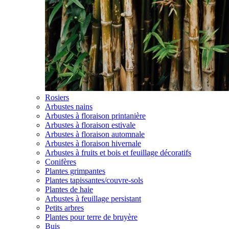
Rosiers
Arbustes nains
Arbustes à floraison printanière
Arbustes à floraison estivale
Arbustes à floraison automnale
Arbustes à floraison hivernale
Arbustes à fruits et bois et feuillage décoratifs
Conifères
Plantes grimpantes
Plantes tapissantes/couvre-sols
Plantes de haie
Arbustes à feuillage persistant
Petits arbres
Plantes pour terre de bruyère
Buis