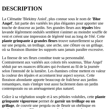
DESCRIPTION
La Clématite 'Blekitny Aniol', plus connue sous le nom de
'Blue
Angel'
, fait partie des variétés les plus élégantes pour apporter une
touche de douceur au jardin. Ses grandes fleurs aux
tépales
bleu
lavande légèrement ondulés semblent s'animer au moindre souffle de
vent et créent une impression de légèreté tout au long de l'été. Cette
plante grimpante à grandes fleurs
trouve naturellement sa place
sur une pergola, un treillage, une arche, une clôture ou un grillage,
où sa floraison illumine les supports sans jamais paraître excessive.
La finesse de ses fleurs constitue toute sa personnalité.
Contrairement aux variétés aux coloris très soutenus, 'Blue Angel'
séduit par ses nuances délicates qui évoluent au fil de la journée
selon l'intensité de la lumière. Les étamines crème mettent en valeur
la couleur des tépales et accentuent leur aspect soyeux. Cette
floraison abondante apporte beaucoup de fraîcheur aux jardins
romantiques, mais s'intègre tout aussi facilement dans un jardin
contemporain ou un aménagement plus naturel.
Grâce à sa végétation souple et à ses pétioles volubiles, cette
plante
grimpante vigoureuse
permet de
garnir un treillage ou un
grillage
, de couvrir une pergola ou de fleurir un obélisque en