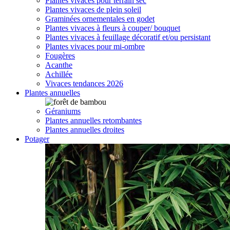
Plantes vivaces pour terrain sec
Plantes vivaces de plein soleil
Graminées ornementales en godet
Plantes vivaces à fleurs à couper/ bouquet
Plantes vivaces à feuillage décoratif et/ou persistant
Plantes vivaces pour mi-ombre
Fougères
Acanthe
Achillée
Vivaces tendances 2026
Plantes annuelles
Géraniums
Plantes annuelles retombantes
Plantes annuelles droites
Potager