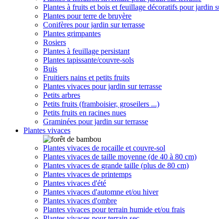
Plantes à fruits et bois et feuillage décoratifs pour jardin s
Plantes pour terre de bruyère
Conifères pour jardin sur terrasse
Plantes grimpantes
Rosiers
Plantes à feuillage persistant
Plantes tapissante/couvre-sols
Buis
Fruitiers nains et petits fruits
Plantes vivaces pour jardin sur terrasse
Petits arbres
Petits fruits (framboisier, groseilers ...)
Petits fruits en racines nues
Graminées pour jardin sur terrasse
Plantes vivaces
Plantes vivaces de rocaille et couvre-sol
Plantes vivaces de taille moyenne (de 40 à 80 cm)
Plantes vivaces de grande taille (plus de 80 cm)
Plantes vivaces de printemps
Plantes vivaces d'été
Plantes vivaces d'automne et/ou hiver
Plantes vivaces d'ombre
Plantes vivaces pour terrain humide et/ou frais
Plantes vivaces pour terrain sec