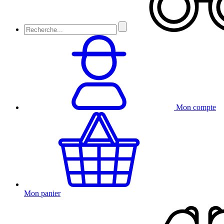
Mon compte
Mon panier