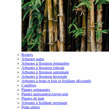
Rosiers
Arbustes nains
Arbustes à floraison printanière
Arbustes à floraison estivale
Arbustes à floraison automnale
Arbustes à floraison hivernale
Arbustes à fruits et bois et feuillage décoratifs
Conifères
Plantes grimpantes
Plantes tapissantes/couvre-sols
Plantes de haie
Arbustes à feuillage persistant
Petits arbres