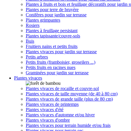
Plantes à fruits et bois et feuillage décoratifs pour jardin s
Plantes pour terre de bruyère
Conifères pour jardin sur terrasse
Plantes grimpantes
Rosiers
Plantes à feuillage persistant
Plantes tapissante/couvre-sols
Buis
Fruitiers nains et petits fruits
Plantes vivaces pour jardin sur terrasse
Petits arbres
Petits fruits (framboisier, groseilers ...)
Petits fruits en racines nues
Graminées pour jardin sur terrasse
Plantes vivaces
Plantes vivaces de rocaille et couvre-sol
Plantes vivaces de taille moyenne (de 40 à 80 cm)
Plantes vivaces de grande taille (plus de 80 cm)
Plantes vivaces de printemps
Plantes vivaces d'été
Plantes vivaces d'automne et/ou hiver
Plantes vivaces d'ombre
Plantes vivaces pour terrain humide et/ou frais
Plantes vivaces pour terrain sec