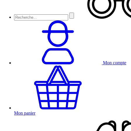
Mon compte
Mon panier