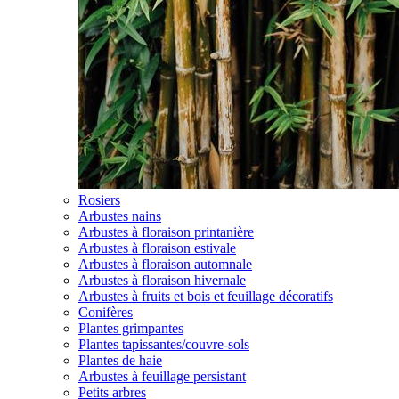
Rosiers
Arbustes nains
Arbustes à floraison printanière
Arbustes à floraison estivale
Arbustes à floraison automnale
Arbustes à floraison hivernale
Arbustes à fruits et bois et feuillage décoratifs
Conifères
Plantes grimpantes
Plantes tapissantes/couvre-sols
Plantes de haie
Arbustes à feuillage persistant
Petits arbres