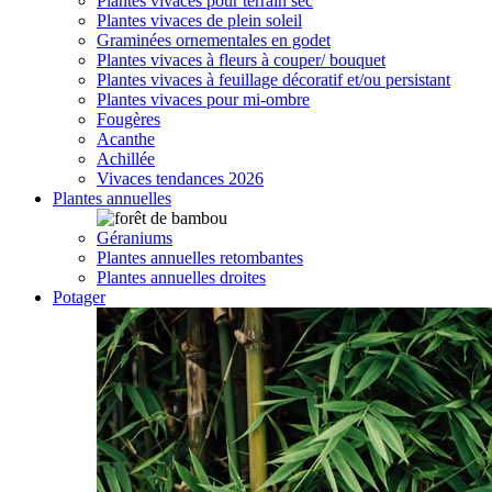
Plantes vivaces pour terrain sec
Plantes vivaces de plein soleil
Graminées ornementales en godet
Plantes vivaces à fleurs à couper/ bouquet
Plantes vivaces à feuillage décoratif et/ou persistant
Plantes vivaces pour mi-ombre
Fougères
Acanthe
Achillée
Vivaces tendances 2026
Plantes annuelles
Géraniums
Plantes annuelles retombantes
Plantes annuelles droites
Potager