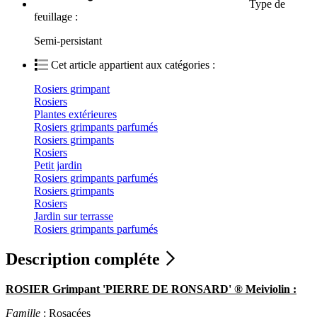
Type de
feuillage :
Semi-persistant
Cet article appartient aux catégories :
Rosiers grimpant
Rosiers
Plantes extérieures
Rosiers grimpants parfumés
Rosiers grimpants
Rosiers
Petit jardin
Rosiers grimpants parfumés
Rosiers grimpants
Rosiers
Jardin sur terrasse
Rosiers grimpants parfumés
Description compléte
ROSIER Grimpant 'PIERRE DE RONSARD' ® Meiviolin :
Famille
: Rosacées