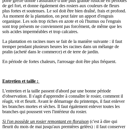
porte greffe donne l'assurance d'une plus grande rusticité en périodes
de gel fort, et donne également des rosiers aux couleurs de fleurs
plus fortes et soutenues. Le sol doit être bien draîné, frais et profond.
Au moment de la plantation, on peut faire un apport d'engrais
organique. Les sols trop riches en azote et où l'humus ou l'engrais
sont trop présents ne conviennent pas forcément, de même que les
sols acides imperméables et trop calcaires.
La plantation en racines nues se fait de la manière suivante : il faut
tremper pendant plusieurs heures les racines dans un mélange de
pralin (acheté dans le commerce) et de terre de jardin.
En période de fortes chaleurs, l'arrosage doit être plus fréquent.
Entretien et taille :
L'entretien et la taille passent d'abord par une bonne période
d'observation. Il s'agit d'apprendre à connaître le rosier, comment il
réagit, vit et fleurit. Avant le démarrage du printemps, il faut enlever
les branches mortes et sèches. Il faut également enlever toutes les
branches qui poussent vers l'intérieur du rosier.
Si l'on possède un rosier remontant en floraison
(c'est à dire qui
fleurit du mois de mai jusqu'aux premières gelées) : il faut conserver