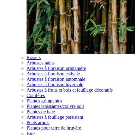
Rosiers
Arbustes nains
Arbustes à floraison printanière
Arbustes à floraison estivale
Arbustes à floraison automnale
Arbustes à floraison hivernale
Arbustes à fruits et bois et feuillage décoratifs
Conifères
Plantes grimpantes
Plantes tapissantes/couvre-sols
Plantes de haie
Arbustes à feuillage persistant
Petits arbres
Plantes pour terre de bruyère
Buis