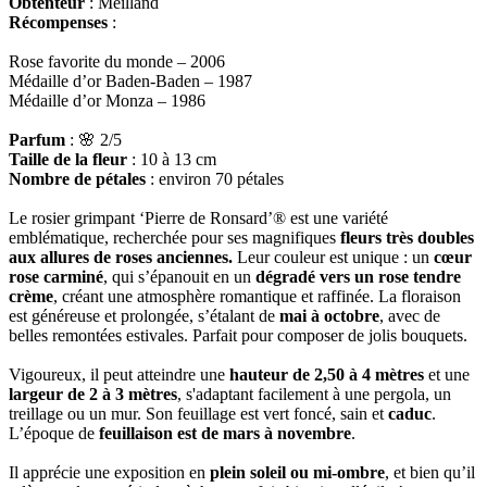
Obtenteur
: Meilland
Récompenses
:
Rose favorite du monde – 2006
Médaille d’or Baden-Baden – 1987
Médaille d’or Monza – 1986
Parfum
: 🌸 2/5
Taille de la fleur
: 10 à 13 cm
Nombre de pétales
: environ 70 pétales
Le rosier grimpant ‘Pierre de Ronsard’® est une variété
emblématique, recherchée pour ses magnifiques
fleurs très doubles
aux allures de roses anciennes.
Leur couleur est unique : un
cœur
rose carminé
, qui s’épanouit en un
dégradé vers un rose tendre
crème
, créant une atmosphère romantique et raffinée. La floraison
est généreuse et prolongée, s’étalant de
mai à octobre
, avec de
belles remontées estivales. Parfait pour composer de jolis bouquets.
Vigoureux, il peut atteindre une
hauteur de 2,50 à 4 mètres
et une
largeur de 2 à 3 mètres
, s'adaptant facilement à une pergola, un
treillage ou un mur. Son feuillage est vert foncé, sain et
caduc
.
L’époque de
feuillaison est de mars à novembre
.
Il apprécie une exposition en
plein soleil ou mi-ombre
, et bien qu’il