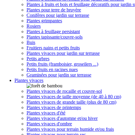
Plantes à fruits et bois et feuillage décoratifs pour jardin s
Plantes pour terre de bruyère
Conifères pour jardin sur terrasse
Plantes grimpantes
Rosiers
Plantes à feuillage persistant
Plantes tapissante/couvre-sols
Buis
Fruitiers nains et petits fruits
Plantes vivaces pour jardin sur terrasse
Petits arbres
Petits fruits (framboisier, groseilers ...)
Petits fruits en racines nues
Graminées pour jardin sur terrasse
Plantes vivaces
Plantes vivaces de rocaille et couvre-sol
Plantes vivaces de taille moyenne (de 40 à 80 cm)
Plantes vivaces de grande taille (plus de 80 cm)
Plantes vivaces de printemps
Plantes vivaces d'été
Plantes vivaces d'automne et/ou hiver
Plantes vivaces d'ombre
Plantes vivaces pour terrain humide et/ou frais
Plantes vivaces pour terrain sec