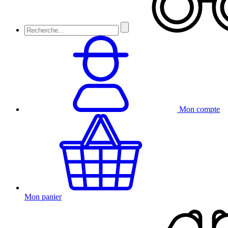
Mon compte
Mon panier