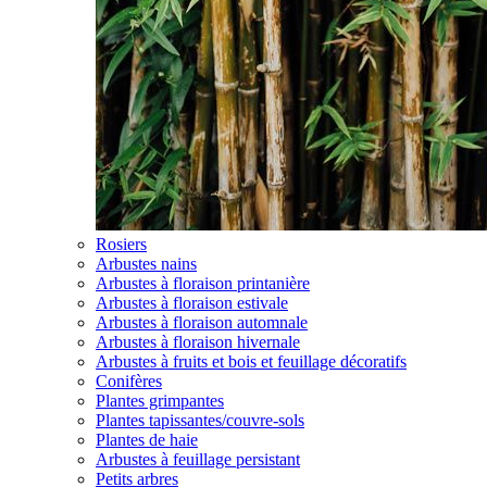
Rosiers
Arbustes nains
Arbustes à floraison printanière
Arbustes à floraison estivale
Arbustes à floraison automnale
Arbustes à floraison hivernale
Arbustes à fruits et bois et feuillage décoratifs
Conifères
Plantes grimpantes
Plantes tapissantes/couvre-sols
Plantes de haie
Arbustes à feuillage persistant
Petits arbres