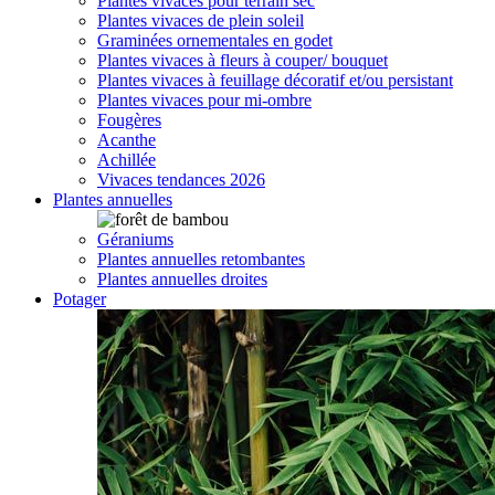
Plantes vivaces pour terrain sec
Plantes vivaces de plein soleil
Graminées ornementales en godet
Plantes vivaces à fleurs à couper/ bouquet
Plantes vivaces à feuillage décoratif et/ou persistant
Plantes vivaces pour mi-ombre
Fougères
Acanthe
Achillée
Vivaces tendances 2026
Plantes annuelles
Géraniums
Plantes annuelles retombantes
Plantes annuelles droites
Potager