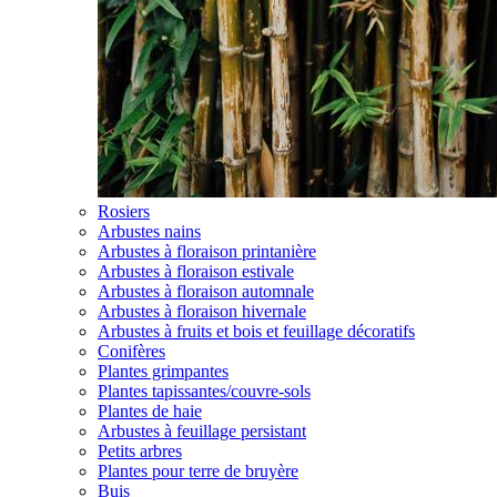
Rosiers
Arbustes nains
Arbustes à floraison printanière
Arbustes à floraison estivale
Arbustes à floraison automnale
Arbustes à floraison hivernale
Arbustes à fruits et bois et feuillage décoratifs
Conifères
Plantes grimpantes
Plantes tapissantes/couvre-sols
Plantes de haie
Arbustes à feuillage persistant
Petits arbres
Plantes pour terre de bruyère
Buis