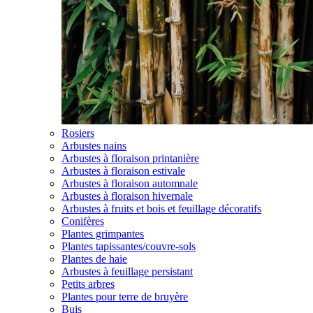
Rosiers
Arbustes nains
Arbustes à floraison printanière
Arbustes à floraison estivale
Arbustes à floraison automnale
Arbustes à floraison hivernale
Arbustes à fruits et bois et feuillage décoratifs
Conifères
Plantes grimpantes
Plantes tapissantes/couvre-sols
Plantes de haie
Arbustes à feuillage persistant
Petits arbres
Plantes pour terre de bruyère
Buis