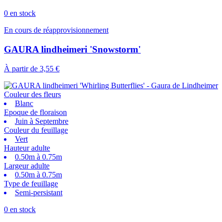
0 en stock
En cours de réapprovisionnement
GAURA lindheimeri 'Snowstorm'
À partir de
3,55 €
Couleur des fleurs
Blanc
Epoque de floraison
Juin à Septembre
Couleur du feuillage
Vert
Hauteur adulte
0.50m à 0.75m
Largeur adulte
0.50m à 0.75m
Type de feuillage
Semi-persistant
0 en stock