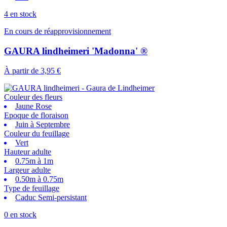
4 en stock
En cours de réapprovisionnement
GAURA lindheimeri 'Madonna' ®
À partir de
3,95 €
Couleur des fleurs
Jaune Rose
Epoque de floraison
Juin à Septembre
Couleur du feuillage
Vert
Hauteur adulte
0.75m à 1m
Largeur adulte
0.50m à 0.75m
Type de feuillage
Caduc Semi-persistant
0 en stock