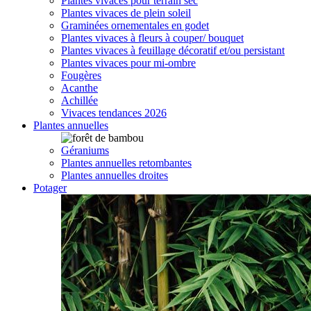
Plantes vivaces pour terrain sec
Plantes vivaces de plein soleil
Graminées ornementales en godet
Plantes vivaces à fleurs à couper/ bouquet
Plantes vivaces à feuillage décoratif et/ou persistant
Plantes vivaces pour mi-ombre
Fougères
Acanthe
Achillée
Vivaces tendances 2026
Plantes annuelles
Géraniums
Plantes annuelles retombantes
Plantes annuelles droites
Potager