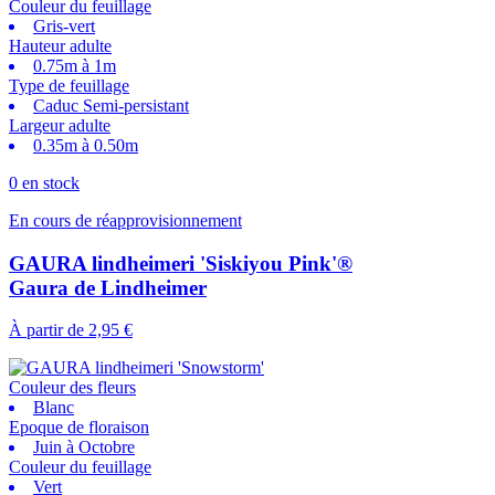
Couleur du feuillage
Gris-vert
Hauteur adulte
0.75m à 1m
Type de feuillage
Caduc Semi-persistant
Largeur adulte
0.35m à 0.50m
0 en stock
En cours de réapprovisionnement
GAURA lindheimeri 'Siskiyou Pink'®
Gaura de Lindheimer
À partir de
2,95 €
Couleur des fleurs
Blanc
Epoque de floraison
Juin à Octobre
Couleur du feuillage
Vert