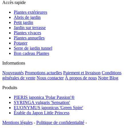
Accès rapide
Plantes extérieures
Abris de jardin
Petit jardin
Jardin sur terrasse
Plantes vivaces
Plantes annuelles
Potager
Serre de jardin tunnel
Bon cadeau Plantes
Informations
Nouveautés
Promotions actuelles
Paiement et livraison
Conditions
générales de vente
Nous contacter
À propos de nous
Notre Blog
Produits
PIERIS japonica 'Polar Passion'®
SYRINGA vulgaris 'Sensation'
EUONYMUS japonicus 'Green Spire'
Érable du Japon Little Princess
Mentions légales
-
Politique de confidentialité
-