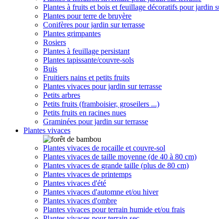
Plantes à fruits et bois et feuillage décoratifs pour jardin s
Plantes pour terre de bruyère
Conifères pour jardin sur terrasse
Plantes grimpantes
Rosiers
Plantes à feuillage persistant
Plantes tapissante/couvre-sols
Buis
Fruitiers nains et petits fruits
Plantes vivaces pour jardin sur terrasse
Petits arbres
Petits fruits (framboisier, groseilers ...)
Petits fruits en racines nues
Graminées pour jardin sur terrasse
Plantes vivaces
Plantes vivaces de rocaille et couvre-sol
Plantes vivaces de taille moyenne (de 40 à 80 cm)
Plantes vivaces de grande taille (plus de 80 cm)
Plantes vivaces de printemps
Plantes vivaces d'été
Plantes vivaces d'automne et/ou hiver
Plantes vivaces d'ombre
Plantes vivaces pour terrain humide et/ou frais
Plantes vivaces pour terrain sec