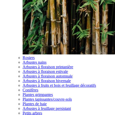
Rosiers
Arbustes nains
Arbustes à floraison printanière
Arbustes à floraison estivale
Arbustes à floraison automnale
Arbustes à floraison hivernale
Arbustes à fruits et bois et feuillage décoratifs
Conifères
Plantes grimpantes
Plantes tapissantes/couvre-sols
Plantes de haie
Arbustes à feuillage persistant
Petits arbres