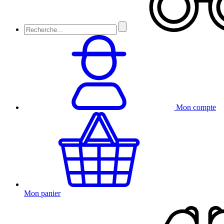
Mon compte
Mon panier