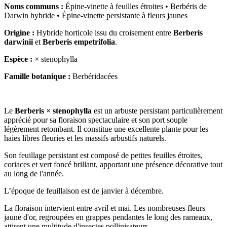
Noms communs :
Épine-vinette à feuilles étroites • Berbéris de
Darwin hybride • Épine-vinette persistante à fleurs jaunes
Origine :
Hybride horticole issu du croisement entre
Berberis
darwinii
et
Berberis empetrifolia
.
Espèce :
× stenophylla
Famille botanique :
Berbéridacées
Le
Berberis × stenophylla
est un arbuste persistant particulièrement
apprécié pour sa floraison spectaculaire et son port souple
légèrement retombant. Il constitue une excellente plante pour les
haies libres fleuries et les massifs arbustifs naturels.
Son feuillage persistant est composé de petites feuilles étroites,
coriaces et vert foncé brillant, apportant une présence décorative tout
au long de l'année.
L’époque de feuillaison est de janvier à décembre.
La floraison intervient entre avril et mai. Les nombreuses fleurs
jaune d'or, regroupées en grappes pendantes le long des rameaux,
attirent une multitude d'insectes pollinisateurs.