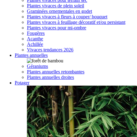
Plantes vivaces pour terrain sec
Plantes vivaces de plein soleil
Graminées ornementales en godet
Plantes vivaces à fleurs à couper/ bouquet
Plantes vivaces à feuillage décoratif et/ou persistant
Plantes vivaces pour mi-ombre
Fougères
Acanthe
Achillée
Vivaces tendances 2026
Plantes annuelles
Géraniums
Plantes annuelles retombantes
Plantes annuelles droites
Potager