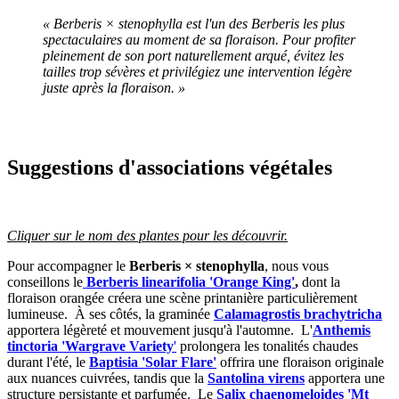
« Berberis × stenophylla est l'un des Berberis les plus
spectaculaires au moment de sa floraison. Pour profiter
pleinement de son port naturellement arqué, évitez les
tailles trop sévères et privilégiez une intervention légère
juste après la floraison. »
Suggestions d'associations végétales
Cliquer sur le nom des plantes pour les découvrir.
Pour accompagner le
Berberis × stenophylla
, nous vous
conseillons le
Berberis linearifolia 'Orange King'
,
dont la
floraison orangée créera une scène printanière particulièrement
lumineuse. À ses côtés, la graminée
Calamagrostis brachytricha
apportera légèreté et mouvement jusqu'à l'automne. L'
Anthemis
tinctoria 'Wargrave Variety
'
prolongera les tonalités chaudes
durant l'été, le
Baptisia 'Solar Flare'
offrira une floraison originale
aux nuances cuivrées, tandis que la
Santolina virens
apportera une
structure persistante et parfumée. Le
Salix chaenomeloides 'Mt