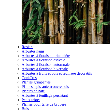
Rosiers
Arbustes nains
Arbustes à floraison printanière
Arbustes à floraison estivale
Arbustes à floraison automnale
Arbustes à floraison hivernale
Arbustes à fruits et bois et feuillage décoratifs
Conifères
Plantes grimpantes
Plantes tapissantes/couvre-sols
Plantes de haie
Arbustes à feuillage persistant
Petits arbres
Plantes pour terre de bruyère
Buis