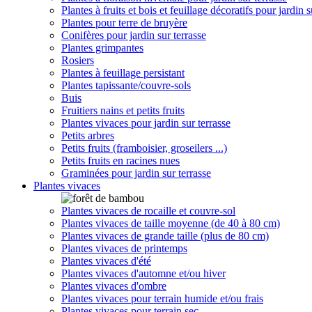
Plantes à fruits et bois et feuillage décoratifs pour jardin s
Plantes pour terre de bruyère
Conifères pour jardin sur terrasse
Plantes grimpantes
Rosiers
Plantes à feuillage persistant
Plantes tapissante/couvre-sols
Buis
Fruitiers nains et petits fruits
Plantes vivaces pour jardin sur terrasse
Petits arbres
Petits fruits (framboisier, groseilers ...)
Petits fruits en racines nues
Graminées pour jardin sur terrasse
Plantes vivaces
Plantes vivaces de rocaille et couvre-sol
Plantes vivaces de taille moyenne (de 40 à 80 cm)
Plantes vivaces de grande taille (plus de 80 cm)
Plantes vivaces de printemps
Plantes vivaces d'été
Plantes vivaces d'automne et/ou hiver
Plantes vivaces d'ombre
Plantes vivaces pour terrain humide et/ou frais
Plantes vivaces pour terrain sec