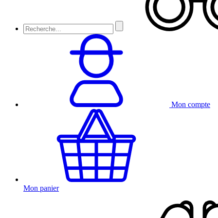
Mon compte
Mon panier