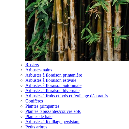
Rosiers
Arbustes nains
Arbustes à floraison printanière
Arbustes à floraison estivale
Arbustes à floraison automnale
Arbustes à floraison hivernale
Arbustes à fruits et bois et feuillage décoratifs
Conifères
Plantes grimpantes
Plantes tapissantes/couvre-sols
Plantes de haie
Arbustes à feuillage persistant
Petits arbres