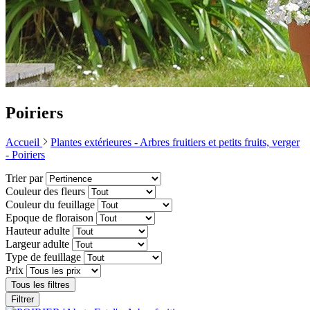
Poiriers
Accueil
Plantes extérieures -
Arbres fruitiers et petits fruits, verger
-
Poiriers
Trier par
Couleur des fleurs
Couleur du feuillage
Epoque de floraison
Hauteur adulte
Largeur adulte
Type de feuillage
Prix
Tous les filtres
Filtrer