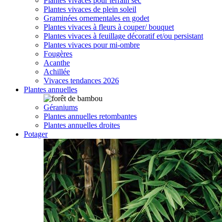
Plantes vivaces pour terrain sec
Plantes vivaces de plein soleil
Graminées ornementales en godet
Plantes vivaces à fleurs à couper/ bouquet
Plantes vivaces à feuillage décoratif et/ou persistant
Plantes vivaces pour mi-ombre
Fougères
Acanthe
Achillée
Vivaces tendances 2026
Plantes annuelles
Géraniums
Plantes annuelles retombantes
Plantes annuelles droites
Potager