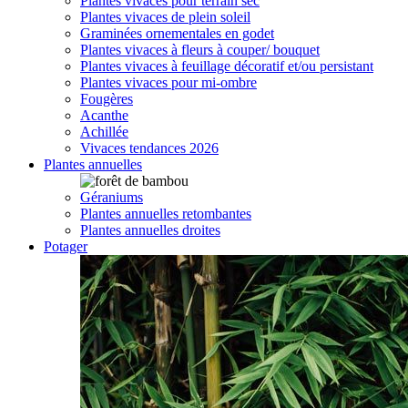
Plantes vivaces pour terrain sec
Plantes vivaces de plein soleil
Graminées ornementales en godet
Plantes vivaces à fleurs à couper/ bouquet
Plantes vivaces à feuillage décoratif et/ou persistant
Plantes vivaces pour mi-ombre
Fougères
Acanthe
Achillée
Vivaces tendances 2026
Plantes annuelles
Géraniums
Plantes annuelles retombantes
Plantes annuelles droites
Potager