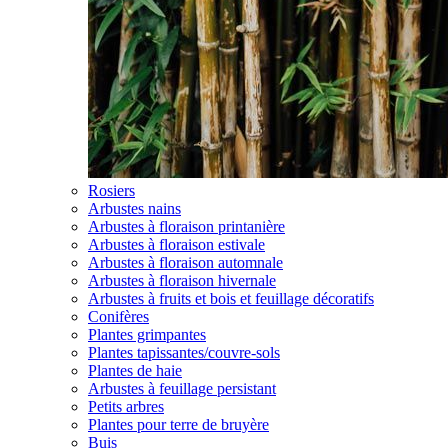
Rosiers
Arbustes nains
Arbustes à floraison printanière
Arbustes à floraison estivale
Arbustes à floraison automnale
Arbustes à floraison hivernale
Arbustes à fruits et bois et feuillage décoratifs
Conifères
Plantes grimpantes
Plantes tapissantes/couvre-sols
Plantes de haie
Arbustes à feuillage persistant
Petits arbres
Plantes pour terre de bruyère
Buis