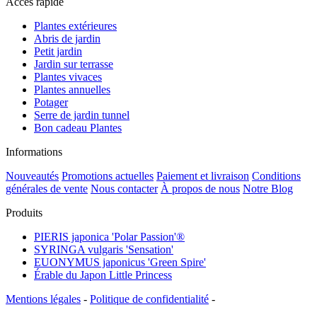
Accès rapide
Plantes extérieures
Abris de jardin
Petit jardin
Jardin sur terrasse
Plantes vivaces
Plantes annuelles
Potager
Serre de jardin tunnel
Bon cadeau Plantes
Informations
Nouveautés
Promotions actuelles
Paiement et livraison
Conditions
générales de vente
Nous contacter
À propos de nous
Notre Blog
Produits
PIERIS japonica 'Polar Passion'®
SYRINGA vulgaris 'Sensation'
EUONYMUS japonicus 'Green Spire'
Érable du Japon Little Princess
Mentions légales
-
Politique de confidentialité
-