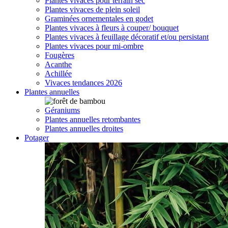
Plantes vivaces pour terrain sec
Plantes vivaces de plein soleil
Graminées ornementales en godet
Plantes vivaces à fleurs à couper/ bouquet
Plantes vivaces à feuillage décoratif et/ou persistant
Plantes vivaces pour mi-ombre
Fougères
Acanthe
Achillée
Vivaces tendances 2026
Plantes annuelles
Géraniums
Plantes annuelles retombantes
Plantes annuelles droites
Potager