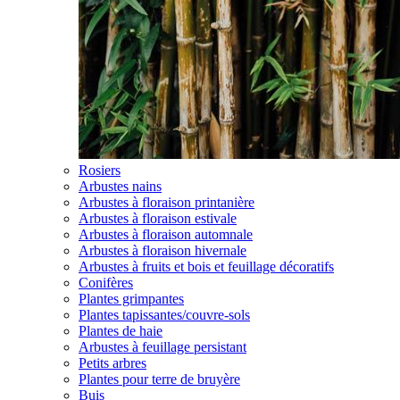
Rosiers
Arbustes nains
Arbustes à floraison printanière
Arbustes à floraison estivale
Arbustes à floraison automnale
Arbustes à floraison hivernale
Arbustes à fruits et bois et feuillage décoratifs
Conifères
Plantes grimpantes
Plantes tapissantes/couvre-sols
Plantes de haie
Arbustes à feuillage persistant
Petits arbres
Plantes pour terre de bruyère
Buis