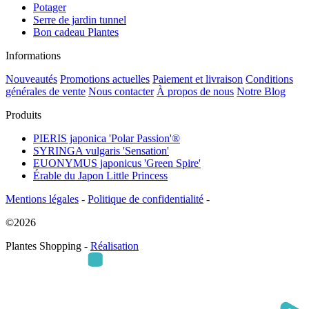
Potager
Serre de jardin tunnel
Bon cadeau Plantes
Informations
Nouveautés
Promotions actuelles
Paiement et livraison
Conditions
générales de vente
Nous contacter
À propos de nous
Notre Blog
Produits
PIERIS japonica 'Polar Passion'®
SYRINGA vulgaris 'Sensation'
EUONYMUS japonicus 'Green Spire'
Érable du Japon Little Princess
Mentions légales
-
Politique de confidentialité
-
©2026
Plantes Shopping -
Réalisation