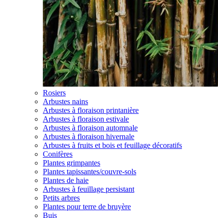
Rosiers
Arbustes nains
Arbustes à floraison printanière
Arbustes à floraison estivale
Arbustes à floraison automnale
Arbustes à floraison hivernale
Arbustes à fruits et bois et feuillage décoratifs
Conifères
Plantes grimpantes
Plantes tapissantes/couvre-sols
Plantes de haie
Arbustes à feuillage persistant
Petits arbres
Plantes pour terre de bruyère
Buis