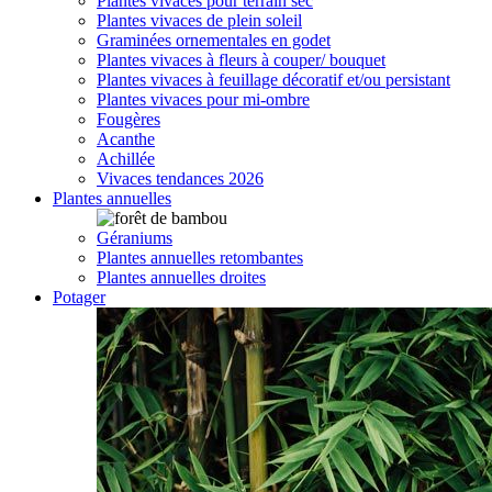
Plantes vivaces pour terrain sec
Plantes vivaces de plein soleil
Graminées ornementales en godet
Plantes vivaces à fleurs à couper/ bouquet
Plantes vivaces à feuillage décoratif et/ou persistant
Plantes vivaces pour mi-ombre
Fougères
Acanthe
Achillée
Vivaces tendances 2026
Plantes annuelles
Géraniums
Plantes annuelles retombantes
Plantes annuelles droites
Potager