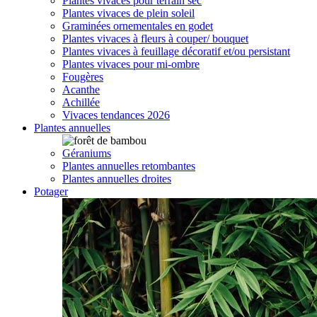
Plantes vivaces pour terrain sec
Plantes vivaces de plein soleil
Graminées ornementales en godet
Plantes vivaces à fleurs à couper/ bouquet
Plantes vivaces à feuillage décoratif et/ou persistant
Plantes vivaces pour mi-ombre
Fougères
Acanthe
Achillée
Vivaces tendances 2026
Plantes annuelles
Géraniums
Plantes annuelles retombantes
Plantes annuelles droites
Potager