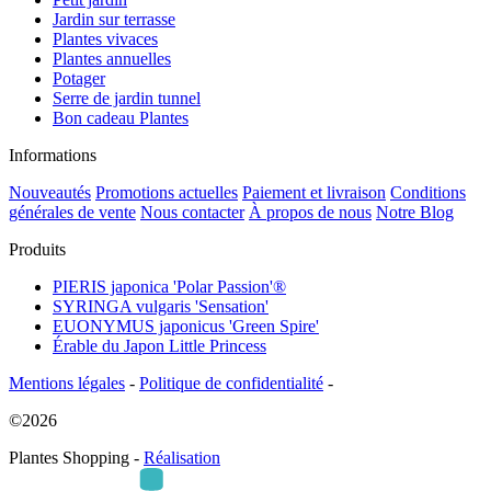
Jardin sur terrasse
Plantes vivaces
Plantes annuelles
Potager
Serre de jardin tunnel
Bon cadeau Plantes
Informations
Nouveautés
Promotions actuelles
Paiement et livraison
Conditions
générales de vente
Nous contacter
À propos de nous
Notre Blog
Produits
PIERIS japonica 'Polar Passion'®
SYRINGA vulgaris 'Sensation'
EUONYMUS japonicus 'Green Spire'
Érable du Japon Little Princess
Mentions légales
-
Politique de confidentialité
-
©2026
Plantes Shopping -
Réalisation