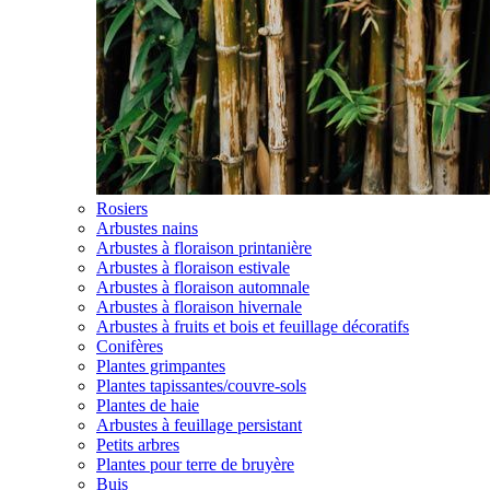
Rosiers
Arbustes nains
Arbustes à floraison printanière
Arbustes à floraison estivale
Arbustes à floraison automnale
Arbustes à floraison hivernale
Arbustes à fruits et bois et feuillage décoratifs
Conifères
Plantes grimpantes
Plantes tapissantes/couvre-sols
Plantes de haie
Arbustes à feuillage persistant
Petits arbres
Plantes pour terre de bruyère
Buis