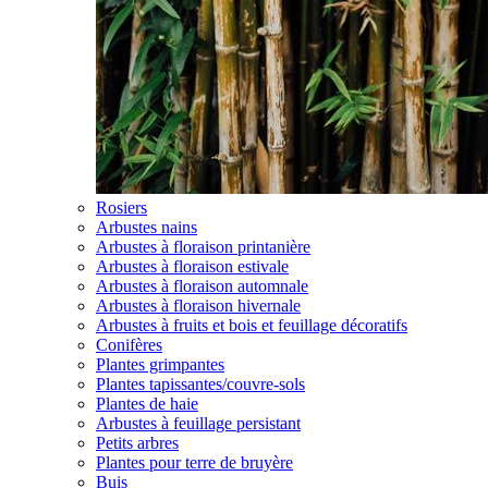
Rosiers
Arbustes nains
Arbustes à floraison printanière
Arbustes à floraison estivale
Arbustes à floraison automnale
Arbustes à floraison hivernale
Arbustes à fruits et bois et feuillage décoratifs
Conifères
Plantes grimpantes
Plantes tapissantes/couvre-sols
Plantes de haie
Arbustes à feuillage persistant
Petits arbres
Plantes pour terre de bruyère
Buis