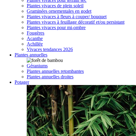
Plantes vivaces pour terrain sec
Plantes vivaces de plein soleil
Graminées ornementales en godet
Plantes vivaces à fleurs à couper/ bouquet
Plantes vivaces à feuillage décoratif et/ou persistant
Plantes vivaces pour mi-ombre
Fougères
Acanthe
Achillée
Vivaces tendances 2026
Plantes annuelles
Géraniums
Plantes annuelles retombantes
Plantes annuelles droites
Potager