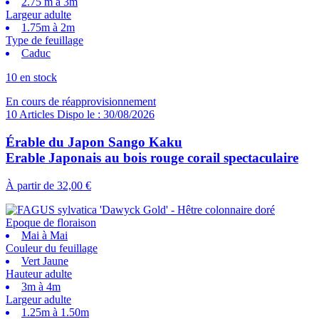
2.75 m à 3m
Largeur adulte
1.75m à 2m
Type de feuillage
Caduc
10 en stock
En cours de réapprovisionnement
10 Articles Dispo le : 30/08/2026
Érable du Japon Sango Kaku
Erable Japonais au bois rouge corail spectaculaire
À partir de
32,00 €
Epoque de floraison
Mai à Mai
Couleur du feuillage
Vert Jaune
Hauteur adulte
3m à 4m
Largeur adulte
1.25m à 1.50m