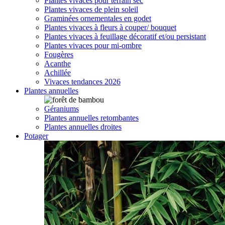
Plantes vivaces pour terrain sec
Plantes vivaces de plein soleil
Graminées ornementales en godet
Plantes vivaces à fleurs à couper/ bouquet
Plantes vivaces à feuillage décoratif et/ou persistant
Plantes vivaces pour mi-ombre
Fougères
Acanthe
Achillée
Vivaces tendances 2026
Plantes annuelles
Géraniums
Plantes annuelles retombantes
Plantes annuelles droites
Potager