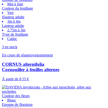
Mai à Juin
Couleur du feuillage
Vert
Hauteur adulte
3m à 4m
Largeur adulte
2.75m à 3m
Type de feuillage
Caduc
3 en stock
En cours de réapprovisionnement
CORNUS alternifolia
Cornouiller à feuilles alternes
À partir de
8,55 €
Couleur des fleurs
Blanc
Epoque de floraison