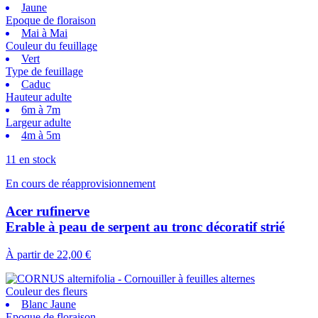
Jaune
Epoque de floraison
Mai à Mai
Couleur du feuillage
Vert
Type de feuillage
Caduc
Hauteur adulte
6m à 7m
Largeur adulte
4m à 5m
11 en stock
En cours de réapprovisionnement
Acer rufinerve
Erable à peau de serpent au tronc décoratif strié
À partir de
22,00 €
Couleur des fleurs
Blanc Jaune
Epoque de floraison