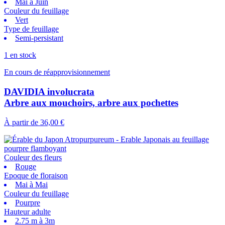
Mai à Juin
Couleur du feuillage
Vert
Type de feuillage
Semi-persistant
1 en stock
En cours de réapprovisionnement
DAVIDIA involucrata
Arbre aux mouchoirs, arbre aux pochettes
À partir de
36,00 €
Couleur des fleurs
Rouge
Epoque de floraison
Mai à Mai
Couleur du feuillage
Pourpre
Hauteur adulte
2.75 m à 3m