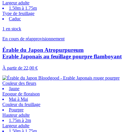
Largeur adulte
1.50m à 1.75m
Type de feuillage
Caduc
1 en stock
En cours de réapprovisionnement
Érable du Japon Atropurpureum
Erable Japonais au feuillage pourpre flamboyant
À partir de
22,00 €
Couleur des fleurs
Jaune
Epoque de floraison
Mai à Mai
Couleur du feuillage
Pourpre
Hauteur adulte
1.75m à 2m
Largeur adulte
1.50m à 1.75m