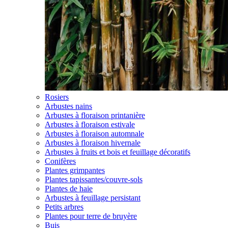
Rosiers
Arbustes nains
Arbustes à floraison printanière
Arbustes à floraison estivale
Arbustes à floraison automnale
Arbustes à floraison hivernale
Arbustes à fruits et bois et feuillage décoratifs
Conifères
Plantes grimpantes
Plantes tapissantes/couvre-sols
Plantes de haie
Arbustes à feuillage persistant
Petits arbres
Plantes pour terre de bruyère
Buis