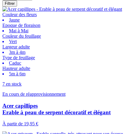
Filtrer
Couleur des fleurs
Jaune
Epoque de floraison
Mai à Mai
Couleur du feuillage
Vert
Largeur adulte
3m à 4m
Type de feuillage
Caduc
Hauteur adulte
5m à 6m
7 en stock
En cours de réapprovisionnement
Acer capillipes
Erable à peau de serpent décoratif et élégant
À partir de
19,95 €