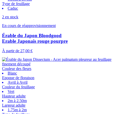
Type de feuillage
Caduc
2 en stock
En cours de réapprovisionnement
Érable du Japon Bloodgood
Erable Japonais rouge pourpre
À partir de
27,00 €
Couleur des fleurs
Blanc
Epoque de floraison
Avril à Avril
Couleur du feuillage
Vert
Hauteur adulte
2m à 2.50m
Largeur adulte
1.75m à 2m