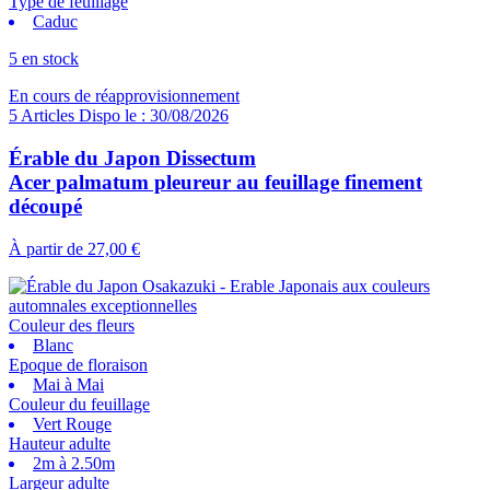
Type de feuillage
Caduc
5 en stock
En cours de réapprovisionnement
5 Articles Dispo le : 30/08/2026
Érable du Japon Dissectum
Acer palmatum pleureur au feuillage finement
découpé
À partir de
27,00 €
Couleur des fleurs
Blanc
Epoque de floraison
Mai à Mai
Couleur du feuillage
Vert Rouge
Hauteur adulte
2m à 2.50m
Largeur adulte