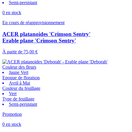
Semi-persistant
0 en stock
En cours de réapprovisionnement
ACER platanoides 'Crimson Sentry'
Erable plane 'Crimson Sentry'
À partir de
75,00 €
Couleur des fleurs
Jaune Vert
Epoque de floraison
Avril à Mai
Couleur du feuillage
Vert
Type de feuillage
Semi-persistant
Promotion
0 en stock