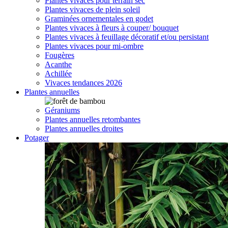
Plantes vivaces pour terrain sec
Plantes vivaces de plein soleil
Graminées ornementales en godet
Plantes vivaces à fleurs à couper/ bouquet
Plantes vivaces à feuillage décoratif et/ou persistant
Plantes vivaces pour mi-ombre
Fougères
Acanthe
Achillée
Vivaces tendances 2026
Plantes annuelles
Géraniums
Plantes annuelles retombantes
Plantes annuelles droites
Potager