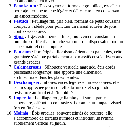
en automne et en hiver.
Pennisetum
: Épis soyeux en forme de goupillon, excellent
pour ajouter une touche légère et délicate tout en conservant
un aspect moderne.
Festuca
: Feuillage fin, gris-bleu, formant de petits coussins
compacts ; idéale pour ponctuer un massif et créer de jolis
contrastes colorés.
Stipa
: Tiges extrêmement fines, mouvement constant au
moindre souffle d’air, touche vaporeuse indispensable pour un
aspect naturel et champêtre.
Panicum
: Port érigé et floraison aérienne en panicules, cette
graminée s’adapte parfaitement aux massifs ensoleillés et aux
grands espaces.
Calamagrostis
: Silhouette verticale marquée, épis dorés
persistants longtemps, elle apporte une dimension
architecturale dans les plates-bandes.
Deschampsia
: Inflorescences légères en nuées dorées, elle
est très appréciée pour son effet brumeux et sa grande
résistance au froid et à l’humidité.
Imperata
: Feuillage rouge flamboyant sur la partie
supérieure, offrant un contraste saisissant et un impact visuel
fort en fin de saison.
Molinia
: Épis graciles, souvent teintés de pourpre, elle
s’accommode de terrains humides et introduit un rythme
subtilement vertical au jardin.