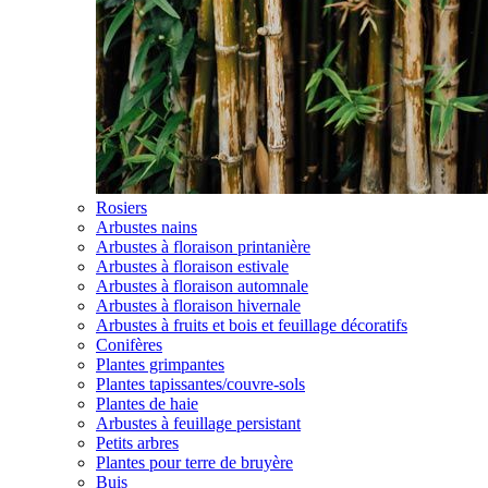
Rosiers
Arbustes nains
Arbustes à floraison printanière
Arbustes à floraison estivale
Arbustes à floraison automnale
Arbustes à floraison hivernale
Arbustes à fruits et bois et feuillage décoratifs
Conifères
Plantes grimpantes
Plantes tapissantes/couvre-sols
Plantes de haie
Arbustes à feuillage persistant
Petits arbres
Plantes pour terre de bruyère
Buis