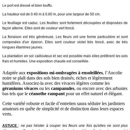
Le port est dressé et bien touffu.
La hauteur est de 0.40 m à 0.60 m, pour une largeur de 50 cm.
Le feuillage est caduc. Les feuilles sont fortement découpées et disposées de
façon alterne. Elles sont de couleur vert foncé.
La floraison est très généreuse. Les fleurs ont une forme particulière et sont
composées d'un éperon. Elles sont couleur violet très foncé, avec de très
longues étamines jaunes.
La plantation en sol caillouteux et sec est possible mais elles préfèrent les sols
frais et humides. Une exposition chaude est conseillée.
Adaptée aux
expositions mi-ombragées à ensoleillées
, l’Ancolie
noire se plaît dans des sols bien drainés, riches et légèrement
humifères. Associez-la avec des vivaces légères comme les
géraniums vivaces
ou les
campanules
, ou encore avec des arbustes
bas tels que le
céanothe rampant
pour un effet naturel et élégant.
Cette variété robuste et facile d’entretien saura séduire les jardiniers
amateurs en quête de simplicité et de distinction dans leurs espaces
verts.
ASTUCE
:
ne pas hésiter à couper les fleurs une fois qu'elles ne sont plus