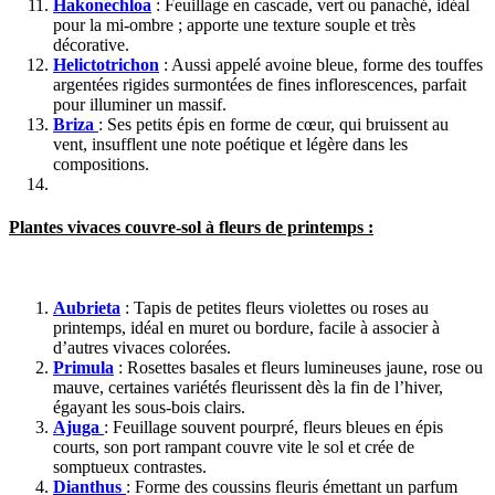
Hakonechloa
: Feuillage en cascade, vert ou panaché, idéal
pour la mi-ombre ; apporte une texture souple et très
décorative.
Helictotrichon
: Aussi appelé avoine bleue, forme des touffes
argentées rigides surmontées de fines inflorescences, parfait
pour illuminer un massif.
Briza
: Ses petits épis en forme de cœur, qui bruissent au
vent, insufflent une note poétique et légère dans les
compositions.
Plantes vivaces couvre-sol à fleurs de printemps :
Aubrieta
: Tapis de petites fleurs violettes ou roses au
printemps, idéal en muret ou bordure, facile à associer à
d’autres vivaces colorées.
Primula
: Rosettes basales et fleurs lumineuses jaune, rose ou
mauve, certaines variétés fleurissent dès la fin de l’hiver,
égayant les sous-bois clairs.
Ajuga
: Feuillage souvent pourpré, fleurs bleues en épis
courts, son port rampant couvre vite le sol et crée de
somptueux contrastes.
Dianthus
: Forme des coussins fleuris émettant un parfum