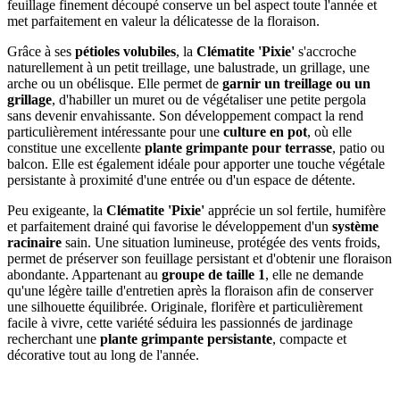
feuillage finement découpé conserve un bel aspect toute l'année et
met parfaitement en valeur la délicatesse de la floraison.
Grâce à ses
pétioles volubiles
, la
Clématite 'Pixie'
s'accroche
naturellement à un petit treillage, une balustrade, un grillage, une
arche ou un obélisque. Elle permet de
garnir un treillage ou un
grillage
, d'habiller un muret ou de végétaliser une petite pergola
sans devenir envahissante. Son développement compact la rend
particulièrement intéressante pour une
culture en pot
, où elle
constitue une excellente
plante grimpante pour terrasse
, patio ou
balcon. Elle est également idéale pour apporter une touche végétale
persistante à proximité d'une entrée ou d'un espace de détente.
Peu exigeante, la
Clématite 'Pixie'
apprécie un sol fertile, humifère
et parfaitement drainé qui favorise le développement d'un
système
racinaire
sain. Une situation lumineuse, protégée des vents froids,
permet de préserver son feuillage persistant et d'obtenir une floraison
abondante. Appartenant au
groupe de taille 1
, elle ne demande
qu'une légère taille d'entretien après la floraison afin de conserver
une silhouette équilibrée. Originale, florifère et particulièrement
facile à vivre, cette variété séduira les passionnés de jardinage
recherchant une
plante grimpante persistante
, compacte et
décorative tout au long de l'année.