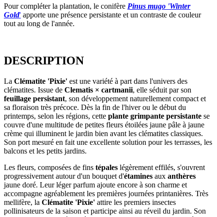
Pour compléter la plantation, le conifère
Pinus mugo 'Winter
Gold
'
apporte une présence persistante et un contraste de couleur
tout au long de l'année.
DESCRIPTION
La
Clématite 'Pixie'
est une variété à part dans l'univers des
clématites. Issue de
Clematis × cartmanii
, elle séduit par son
feuillage persistant
, son développement naturellement compact et
sa floraison très précoce. Dès la fin de l'hiver ou le début du
printemps, selon les régions, cette
plante grimpante persistante
se
couvre d'une multitude de petites fleurs étoilées jaune pâle à jaune
crème qui illuminent le jardin bien avant les clématites classiques.
Son port mesuré en fait une excellente solution pour les terrasses, les
balcons et les petits jardins.
Les fleurs, composées de fins
tépales
légèrement effilés, s'ouvrent
progressivement autour d'un bouquet d'
étamines
aux
anthères
jaune doré. Leur léger parfum ajoute encore à son charme et
accompagne agréablement les premières journées printanières. Très
mellifère, la
Clématite 'Pixie'
attire les premiers insectes
pollinisateurs de la saison et participe ainsi au réveil du jardin. Son