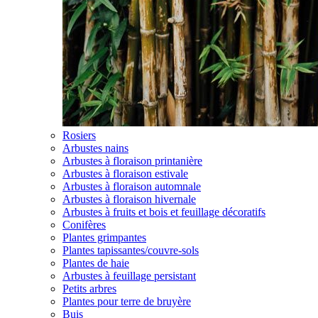
Rosiers
Arbustes nains
Arbustes à floraison printanière
Arbustes à floraison estivale
Arbustes à floraison automnale
Arbustes à floraison hivernale
Arbustes à fruits et bois et feuillage décoratifs
Conifères
Plantes grimpantes
Plantes tapissantes/couvre-sols
Plantes de haie
Arbustes à feuillage persistant
Petits arbres
Plantes pour terre de bruyère
Buis