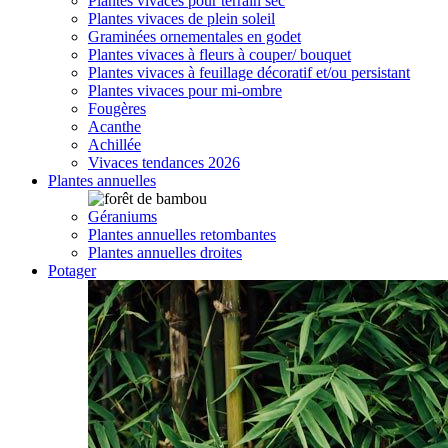
Plantes vivaces pour terrain sec
Plantes vivaces de plein soleil
Graminées ornementales en godet
Plantes vivaces à fleurs à couper/ bouquet
Plantes vivaces à feuillage décoratif et/ou persistant
Plantes vivaces pour mi-ombre
Fougères
Acanthe
Achillée
Vivaces tendances 2026
Plantes annuelles
Géraniums
Plantes annuelles retombantes
Plantes annuelles droites
Potager