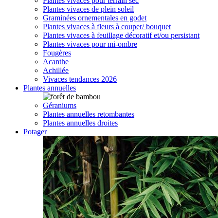
Plantes vivaces pour terrain sec
Plantes vivaces de plein soleil
Graminées ornementales en godet
Plantes vivaces à fleurs à couper/ bouquet
Plantes vivaces à feuillage décoratif et/ou persistant
Plantes vivaces pour mi-ombre
Fougères
Acanthe
Achillée
Vivaces tendances 2026
Plantes annuelles
Géraniums
Plantes annuelles retombantes
Plantes annuelles droites
Potager