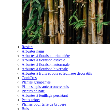
Rosiers
Arbustes nains
Arbustes à floraison printanière
Arbustes à floraison estivale
Arbustes à floraison automnale
Arbustes à floraison hivernale
Arbustes à fruits et bois et feuillage décoratifs
Conifères
Plantes grimpantes
Plantes tapissantes/couvre-sols
Plantes de haie
Arbustes à feuillage persistant
Petits arbres
Plantes pour terre de bruyère
Buis