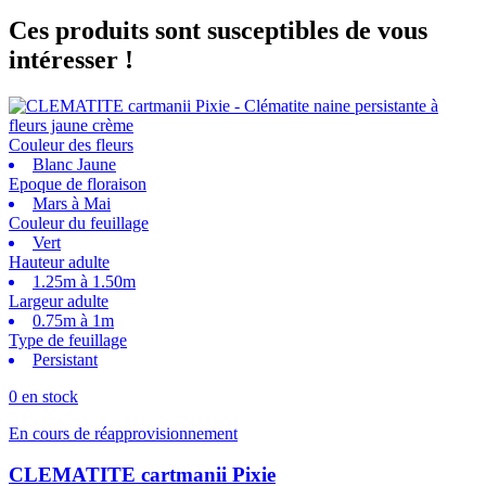
Ces produits sont susceptibles de vous
intéresser !
Couleur des fleurs
Blanc Jaune
Epoque de floraison
Mars à Mai
Couleur du feuillage
Vert
Hauteur adulte
1.25m à 1.50m
Largeur adulte
0.75m à 1m
Type de feuillage
Persistant
0 en stock
En cours de réapprovisionnement
CLEMATITE cartmanii Pixie