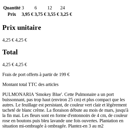
Quantité
3
6
12
24
Prix
3,95 €
3,75 €
3,55 €
3,25 €
Prix unitaire
4,25 €
4,25 €
Total
4,25 €
4,25 €
Frais de port offerts à partir de 199 €
Montant total TTC des articles
PULMONARIA 'Smokey Blue'. Cette Pulmonaire a un port
buissonnant, pas trop haut (environ 25 cm) et plus compact que les
autres. Le feuillage est persistant, de couleur vert clair et légèrement
tacheté de blanc crème. La floraison débute au mois de mars, jusqu'à
la fin mai. Les fleurs sont en forme d'entonnoirs de 4 cm, de couleur
rose en boutons puis bleu lavande une fois ouvertes. Plantation en
situation mi-ombragée à ombragée. Plantez-en 3 au m2