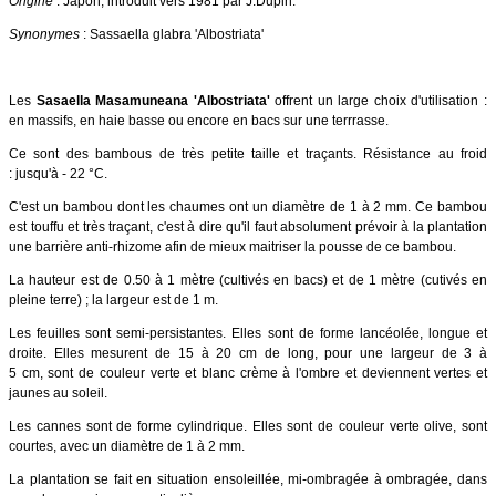
Origine
: Japon, introduit vers 1981 par J.Dupin.
Synonymes
: Sassaella glabra 'Albostriata'
Les
Sasaella Masamuneana 'Albostriata'
offrent un large choix d'utilisation :
en massifs, en haie basse ou encore en bacs sur une terrrasse.
Ce sont des bambous de très petite taille et traçants. Résistance au froid
: jusqu'à - 22 °C.
C'est un bambou dont les chaumes ont un diamètre de 1 à 2 mm. Ce bambou
est touffu et très traçant, c
'est à dire qu'il faut absolument prévoir à la plantation
une barrière anti-rhizome afin de mieux maitriser la pousse de ce bambou.
La hauteur est de 0.50 à 1 mètre (cultivés en bacs) et de 1 mètre (cutivés en
pleine terre) ; la largeur est de 1 m.
Les feuilles sont semi-persistantes. Elles sont de forme lancéolée, longue et
droite. Elles mesurent de 15 à 20 cm de long, pour une largeur de 3 à
5 cm, sont de couleur verte et blanc crème à l'ombre et deviennent vertes et
jaunes au soleil.
Les cannes sont de forme cylindrique. Elles sont de couleur verte olive, sont
courtes, avec un diamètre de 1 à 2 mm.
La plantation se fait en situation ensoleillée, mi-ombragée à ombragée, dans