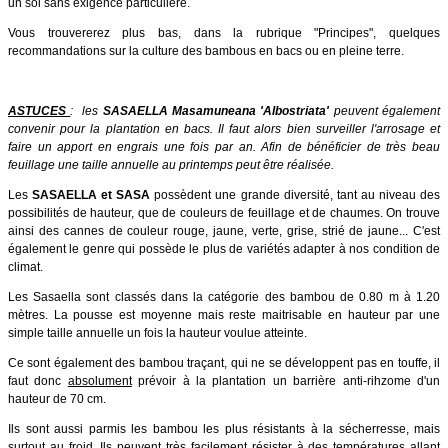
un sol sans exigence particulière.
Vous trouvererez plus bas, dans la rubrique "Principes", quelques
recommandations sur la culture des bambous en bacs ou en pleine terre.
ASTUCES
: les
SASAELLA Masamuneana 'Albostriata'
peuvent également
convenir pour la plantation en bacs. Il faut alors bien surveiller l'arrosage et
faire un apport en engrais une fois par an. Afin de bénéficier de très beau
feuillage une taille annuelle au printemps peut être réalisée.
Les
SASAELLA et SASA
possèdent une grande diversité, tant au niveau des
possibilités de hauteur, que de couleurs de feuillage et de chaumes. On trouve
ainsi des cannes de couleur rouge, jaune, verte, grise, strié de jaune... C'est
également le genre qui possède le plus de variétés adapter à nos condition de
climat.
Les Sasaella sont classés dans la catégorie des bambou de 0.80 m à 1.20
mètres. La pousse est moyenne mais reste maitrisable en hauteur par une
simple taille annuelle un fois la hauteur voulue atteinte.
Ce sont également des bambou traçant, qui ne se développent pas en touffe, il
faut donc
absolument
prévoir à la plantation un barrière anti-rihzome d'un
hauteur de 70 cm.
Ils sont aussi parmis les bambou les plus résistants à la sécherresse, mais
surtout au froid. Ils peuvent très facilement résister à des températures allant