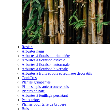
Rosiers
Arbustes nains
Arbustes à floraison printanière
Arbustes à floraison estivale
Arbustes à floraison automnale
Arbustes à floraison hivernale
Arbustes à fruits et bois et feuillage décoratifs
Conifères
Plantes grimpantes
Plantes tapissantes/couvre-sols
Plantes de haie
Arbustes à feuillage persistant
Petits arbres
Plantes pour terre de bruyère
Buis