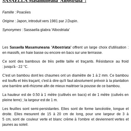
SASAELLA Masamuneana 'Albostriata' :
Famille
: Poacées
Origine
: Japon, introduit vers 1981 par J.Dupin.
Synonymes
: Sassaella glabra 'Albostriata'
Les
Sasaella Masamuneana 'Albostriata'
offrent un large choix d'utilisation :
en massifs, en haie basse ou encore en bacs sur une terrrasse.
Ce sont des bambous de très petite taille et traçants. Résistance au froid
: jusqu'à - 22 °C.
C'est un bambou dont les chaumes ont un diamètre de 1 à 2 mm. Ce bambou
est touffu et très traçant, c
'est à dire qu'il faut absolument prévoir à la plantation
une barrière anti-rhizome afin de mieux maitriser la pousse de ce bambou.
La hauteur est de 0.50 à 1 mètre (cultivés en bacs) et de 1 mètre (cutivés en
pleine terre) ; la largeur est de 1 m.
Les feuilles sont semi-persistantes. Elles sont de forme lancéolée, longue et
droite. Elles mesurent de 15 à 20 cm de long, pour une largeur de 3 à
5 cm, sont de couleur verte et blanc crème à l'ombre et deviennent vertes et
jaunes au soleil.