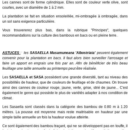
Les cannes sont de forme cylindrique. Elles sont de couleur verte olive, sont
courtes, avec un diamètre de 1 à 2 mm.
La plantation se fait en situation ensoleillée, mi-ombragée à ombragée, dans
un sol sans exigence particulière.
Vous trouvererez plus bas, dans la rubrique "Principes", quelques
recommandations sur la culture des bambous en bacs ou en pleine terre.
ASTUCES
: les
SASAELLA Masamuneana 'Albostriata'
peuvent également
convenir pour la plantation en bacs. Il faut alors bien surveiller l'arrosage et
faire un apport en engrais une fois par an. Afin de bénéficier de très beau
feuillage une taille annuelle au printemps peut être réalisée.
Les
SASAELLA et SASA
possèdent une grande diversité, tant au niveau des
possibilités de hauteur, que de couleurs de feuillage et de chaumes. On trouve
ainsi des cannes de couleur rouge, jaune, verte, grise, strié de jaune... C'est
également le genre qui possède le plus de variétés adapter à nos condition de
climat.
Les Sasaella sont classés dans la catégorie des bambou de 0.80 m à 1.20
mètres. La pousse est moyenne mais reste maitrisable en hauteur par une
simple taille annuelle un fois la hauteur voulue atteinte.
Ce sont également des bambou traçant, qui ne se développent pas en touffe, il