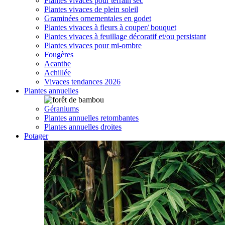
Plantes vivaces pour terrain sec
Plantes vivaces de plein soleil
Graminées ornementales en godet
Plantes vivaces à fleurs à couper/ bouquet
Plantes vivaces à feuillage décoratif et/ou persistant
Plantes vivaces pour mi-ombre
Fougères
Acanthe
Achillée
Vivaces tendances 2026
Plantes annuelles
Géraniums
Plantes annuelles retombantes
Plantes annuelles droites
Potager