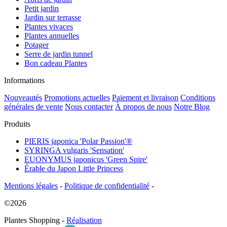
Petit jardin
Jardin sur terrasse
Plantes vivaces
Plantes annuelles
Potager
Serre de jardin tunnel
Bon cadeau Plantes
Informations
Nouveautés
Promotions actuelles
Paiement et livraison
Conditions
générales de vente
Nous contacter
À propos de nous
Notre Blog
Produits
PIERIS japonica 'Polar Passion'®
SYRINGA vulgaris 'Sensation'
EUONYMUS japonicus 'Green Spire'
Érable du Japon Little Princess
Mentions légales
-
Politique de confidentialité
-
©2026
Plantes Shopping -
Réalisation