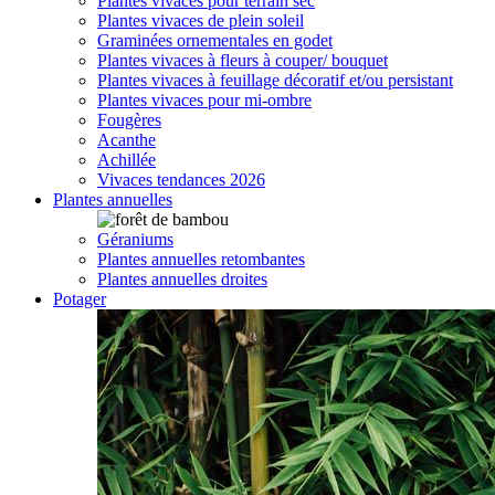
Plantes vivaces pour terrain sec
Plantes vivaces de plein soleil
Graminées ornementales en godet
Plantes vivaces à fleurs à couper/ bouquet
Plantes vivaces à feuillage décoratif et/ou persistant
Plantes vivaces pour mi-ombre
Fougères
Acanthe
Achillée
Vivaces tendances 2026
Plantes annuelles
Géraniums
Plantes annuelles retombantes
Plantes annuelles droites
Potager