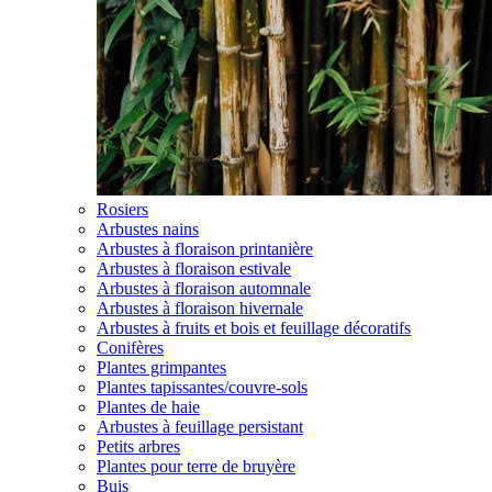
Rosiers
Arbustes nains
Arbustes à floraison printanière
Arbustes à floraison estivale
Arbustes à floraison automnale
Arbustes à floraison hivernale
Arbustes à fruits et bois et feuillage décoratifs
Conifères
Plantes grimpantes
Plantes tapissantes/couvre-sols
Plantes de haie
Arbustes à feuillage persistant
Petits arbres
Plantes pour terre de bruyère
Buis