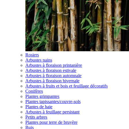
Rosiers
Arbustes nains
Arbustes à floraison printanière
Arbustes à floraison estivale
Arbustes à floraison automnale
Arbustes à floraison hivernale
Arbustes à fruits et bois et feuillage décoratifs
Conifères
Plantes grimpantes
Plantes tapissantes/couvre-sols
Plantes de haie
Arbustes à feuillage persistant
Petits arbres
Plantes pour terre de bruyère
Buis