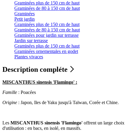
Graminées plus de 150 cm de haut
Graminées de 80 à 150 cm de haut
Graminées
Petit jardin
Graminées plus de 150 cm de haut
Graminées de 80 à 150 cm de haut
Graminées pour jardin sur terrasse
Jardin sur terrasse
Graminées plus de 150 cm de haut
Graminées ornementales en godet
Plantes vivaces
Description compléte
MISCANTHUS sinensis 'Flamingo' :
Famille
: Poacées
Origine
: Japon, Iles de Yaku jusqu'à Taïwan, Corée et Chine.
Les
MISCANTHUS sinensis 'Flamingo'
offrent un large choix
d'utilisation : en bacs, en isolé, en massifs.