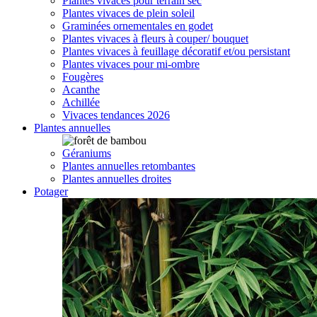
Plantes vivaces pour terrain sec
Plantes vivaces de plein soleil
Graminées ornementales en godet
Plantes vivaces à fleurs à couper/ bouquet
Plantes vivaces à feuillage décoratif et/ou persistant
Plantes vivaces pour mi-ombre
Fougères
Acanthe
Achillée
Vivaces tendances 2026
Plantes annuelles
Géraniums
Plantes annuelles retombantes
Plantes annuelles droites
Potager