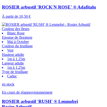
ROSIER arbustif 'ROCK'N ROSE' ® Adafitalu
À partir de
10,50 €
Couleur des fleurs
Blanc Rose
Epoque de floraison
Mai à Octobre
Couleur du feuillage
Vert
Hauteur adulte
1m à 1.25m
Largeur adulte
1m à 1.25m
Type de feuillage
Caduc
en stock
En cours de réapprovisionnement
ROSIER arbustif 'RUSH' ® Lenmobri
Rosier Arbustif