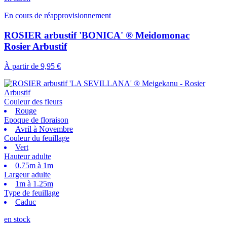
En cours de réapprovisionnement
ROSIER arbustif 'BONICA' ® Meidomonac
Rosier Arbustif
À partir de
9,95 €
Couleur des fleurs
Rouge
Epoque de floraison
Avril à Novembre
Couleur du feuillage
Vert
Hauteur adulte
0.75m à 1m
Largeur adulte
1m à 1.25m
Type de feuillage
Caduc
en stock