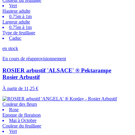
Couleur du feuillage
Vert
Hauteur adulte
0.75m à 1m
Largeur adulte
0.75m à 1m
Type de feuillage
Caduc
en stock
En cours de réapprovisionnement
ROSIER arbustif 'ALSACE' ® Pektarampe
Rosier Arbustif
À partir de
11,25 €
Couleur des fleurs
Rose
Epoque de floraison
Mai à Octobre
Couleur du feuillage
Vert