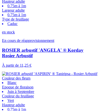
Hauteur adulte
0.75m à 1m
Largeur adulte
0.75m à 1m
Type de feuillage
Caduc
en stock
En cours de réapprovisionnement
ROSIER arbustif 'ANGELA' ® Korday
Rosier Arbustif
À partir de
11,25 €
Couleur des fleurs
Blanc
Epoque de floraison
Juin à Septembre
Couleur du feuillage
Vert
Hauteur adulte
0.75m à 1m