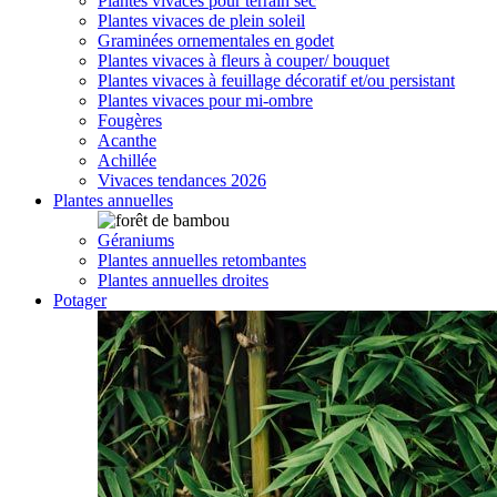
Plantes vivaces pour terrain sec
Plantes vivaces de plein soleil
Graminées ornementales en godet
Plantes vivaces à fleurs à couper/ bouquet
Plantes vivaces à feuillage décoratif et/ou persistant
Plantes vivaces pour mi-ombre
Fougères
Acanthe
Achillée
Vivaces tendances 2026
Plantes annuelles
Géraniums
Plantes annuelles retombantes
Plantes annuelles droites
Potager