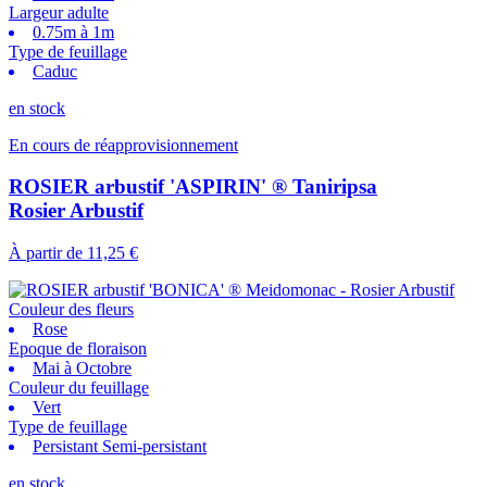
Largeur adulte
0.75m à 1m
Type de feuillage
Caduc
en stock
En cours de réapprovisionnement
ROSIER arbustif 'ASPIRIN' ® Taniripsa
Rosier Arbustif
À partir de
11,25 €
Couleur des fleurs
Rose
Epoque de floraison
Mai à Octobre
Couleur du feuillage
Vert
Type de feuillage
Persistant Semi-persistant
en stock