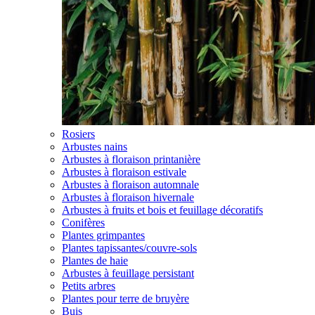
Rosiers
Arbustes nains
Arbustes à floraison printanière
Arbustes à floraison estivale
Arbustes à floraison automnale
Arbustes à floraison hivernale
Arbustes à fruits et bois et feuillage décoratifs
Conifères
Plantes grimpantes
Plantes tapissantes/couvre-sols
Plantes de haie
Arbustes à feuillage persistant
Petits arbres
Plantes pour terre de bruyère
Buis