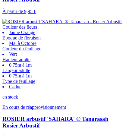
À partir de
9,95 €
Couleur des fleurs
Jaune Orange
Epoque de floraison
Mai à Octobre
Couleur du feuillage
Vert
Hauteur adulte
0.75m à 1m
Largeur adulte
0.75m à 1m
Type de feuillage
Caduc
en stock
En cours de réapprovisionnement
ROSIER arbustif 'SAHARA' ® Tanarasah
Rosier Arbustif