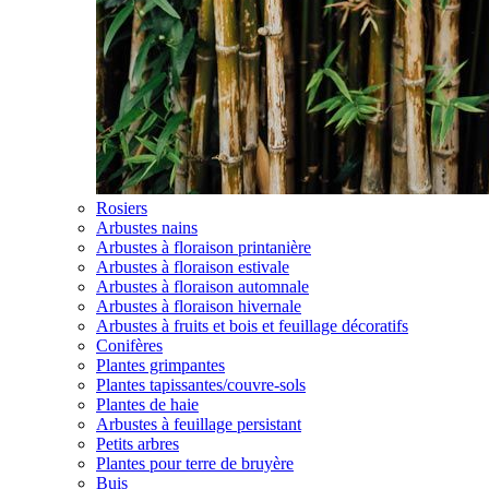
Rosiers
Arbustes nains
Arbustes à floraison printanière
Arbustes à floraison estivale
Arbustes à floraison automnale
Arbustes à floraison hivernale
Arbustes à fruits et bois et feuillage décoratifs
Conifères
Plantes grimpantes
Plantes tapissantes/couvre-sols
Plantes de haie
Arbustes à feuillage persistant
Petits arbres
Plantes pour terre de bruyère
Buis