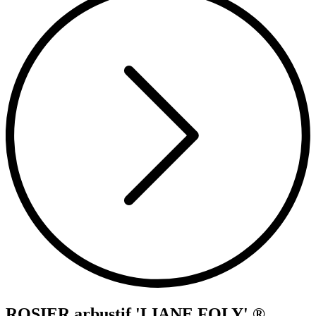
ROSIER arbustif 'LIANE FOLY' ®