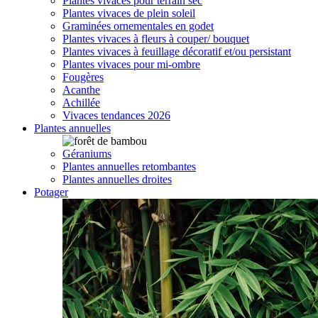
Plantes vivaces pour terrain sec
Plantes vivaces de plein soleil
Graminées ornementales en godet
Plantes vivaces à fleurs à couper/ bouquet
Plantes vivaces à feuillage décoratif et/ou persistant
Plantes vivaces pour mi-ombre
Fougères
Acanthe
Achillée
Vivaces tendances 2026
Plantes annuelles
Géraniums
Plantes annuelles retombantes
Plantes annuelles droites
Potager