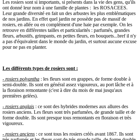
Les rosiers sont si importants, si présents dans la vie des gens, qu'ils
ont donné leur nom à une famille de plantes : les ROSACEES.
Leur grande diversité en fait un des arbustes les plus emblématiques
de nos jardins. En effet quel jardin ne possède pas de massif de
rosiers, en allée ou en complément d'une haie par exemple. On les
retrouve en différentes tailles et particularités : parfumés, grandes
fleurs, arbustifs, grimpants, en petites fleurs, en bouquets...bref il n'y
a pas d'équivalent dans le monde du jardin, et surtout aucune excuse
pour ne pas en planter.
Les différents types de rosiers sont :
- rosiers polyantha
: les fleurs sont en grappes, de forme double à
semi-double. Ils sont en général assez vigoureux, au port lâche et à
la floraison remontante (c'est à dire du mois de mai jusqu'aux
premières gelées).
- rosiers anglais
: ce sont des hybrides modernes aux allures des
rosiers anciens. Les fleurs sont très parfumées, de grande taille et de
forme double. Ils sont presque tous remontants en floraison et très
vigoureux.
- rosiers anciens
: ce sont tous les rosiers créés avant 1867. Ils sont
très parfumés et les fleurs sont de très grande taille, de forme double.