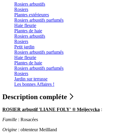
Rosiers arbustifs
Rosiers
Plantes extérieures
Rosiers arbustifs parfumés
Haie fleurie
Plantes de haie
Rosiers arbustifs
Rosiers
Petit jardin
Rosiers arbustifs parfumés
Haie fleurie
Plantes de haie
Rosiers arbustifs parfumés
Rosiers
Jardin sur terrasse
Les bonnes Affaires !
Description compléte
ROSIER arbustif 'LIANE FOLY' ® Meijecycka
:
Famille
: Rosacées
Origine
: obtenteur Meillland