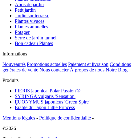
Abris de jardin
Petit jardin
Jardin sur terrasse
Plantes vivaces
Plantes annuelles
Potager
Serre de jardin tunnel
Bon cadeau Plantes
Informations
Nouveautés
Promotions actuelles
Paiement et livraison
Conditions
générales de vente
Nous contacter
À propos de nous
Notre Blog
Produits
PIERIS japonica 'Polar Passion'®
SYRINGA vulgaris 'Sensation'
EUONYMUS japonicus 'Green Spire'
Érable du Japon Little Princess
Mentions légales
-
Politique de confidentialité
-
©2026