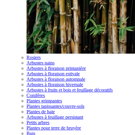
Rosiers
Arbustes nains
Arbustes à floraison printanière
Arbustes à floraison estivale
Arbustes à floraison automnale
Arbustes à floraison hivernale
Arbustes à fruits et bois et feuillage décoratifs
Conifères
Plantes grimpantes
Plantes tapissantes/couvre-sols
Plantes de haie
Arbustes à feuillage persistant
Petits arbres
Plantes pour terre de bruyère
Buis