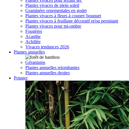
Plantes vivaces pour terrain sec
Plantes vivaces de plein soleil
Graminées ornementales en godet
Plantes vivaces à fleurs à couper/ bouquet
Plantes vivaces à feuillage décoratif et/ou persistant
Plantes vivaces pour mi-ombre
Fougères
Acanthe
Achillée
Vivaces tendances 2026
Plantes annuelles
Géraniums
Plantes annuelles retombantes
Plantes annuelles droites
Potager