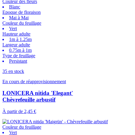
Couleur des fleurs
Blanc
Epoque de floraison
Mai à Mai
Couleur du feuillage
Vert
Hauteur adulte
1m à 1.25m
Largeur adulte
0.75m à 1m
Type de feuillage
Persistant
35 en stock
En cours de réapprovisionnement
LONICERA nitida 'Elegant'
Chèvrefeuille arbustif
À partir de
2,45 €
Couleur du feuillage
Vert