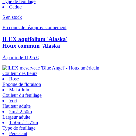
Type de feuillage
Caduc
5 en stock
En cours de réapprovisionnement
ILEX aquifolium 'Alaska'
Houx commun 'Alaska'
À partir de
11,95 €
Couleur des fleurs
Rose
Epoque de floraison
Mai à Juin
Couleur du feuillage
Vert
Hauteur adulte
2m à 2.50m
Largeur adulte
1.50m à 1.75m
Type de feuillage
Persistant