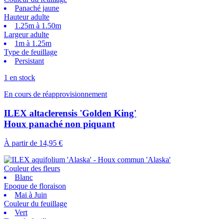
Panaché jaune
Hauteur adulte
1.25m à 1.50m
Largeur adulte
1m à 1.25m
Type de feuillage
Persistant
1 en stock
En cours de réapprovisionnement
ILEX altaclerensis 'Golden King'
Houx panaché non piquant
À partir de
14,95 €
Couleur des fleurs
Blanc
Epoque de floraison
Mai à Juin
Couleur du feuillage
Vert