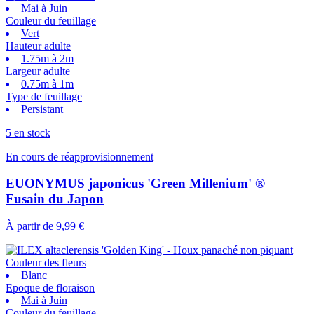
Mai à Juin
Couleur du feuillage
Vert
Hauteur adulte
1.75m à 2m
Largeur adulte
0.75m à 1m
Type de feuillage
Persistant
5 en stock
En cours de réapprovisionnement
EUONYMUS japonicus 'Green Millenium' ®
Fusain du Japon
À partir de
9,99 €
Couleur des fleurs
Blanc
Epoque de floraison
Mai à Juin
Couleur du feuillage