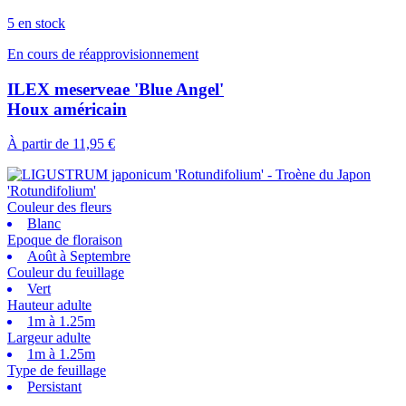
5 en stock
En cours de réapprovisionnement
ILEX meserveae 'Blue Angel'
Houx américain
À partir de
11,95 €
Couleur des fleurs
Blanc
Epoque de floraison
Août à Septembre
Couleur du feuillage
Vert
Hauteur adulte
1m à 1.25m
Largeur adulte
1m à 1.25m
Type de feuillage
Persistant