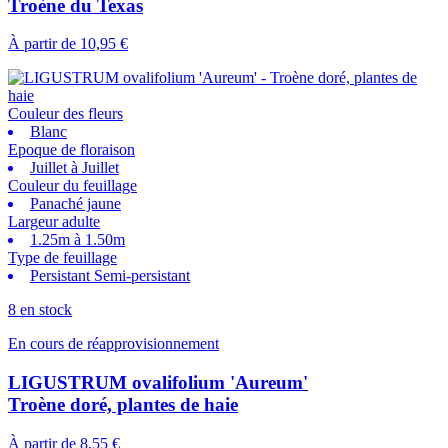
Troène du Texas
À partir de
10,95 €
Couleur des fleurs
Blanc
Epoque de floraison
Juillet à Juillet
Couleur du feuillage
Panaché jaune
Largeur adulte
1.25m à 1.50m
Type de feuillage
Persistant Semi-persistant
8 en stock
En cours de réapprovisionnement
LIGUSTRUM ovalifolium 'Aureum'
Troène doré, plantes de haie
À partir de
8,55 €