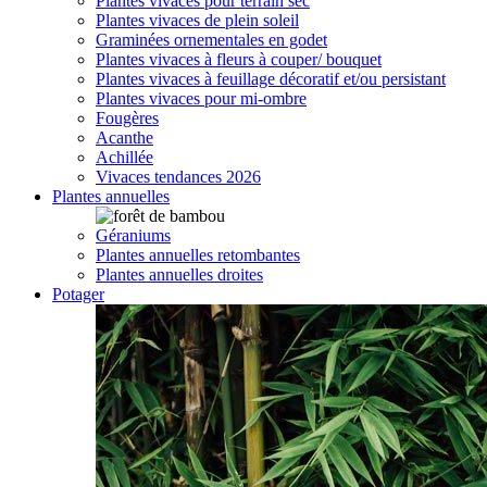
Plantes vivaces pour terrain sec
Plantes vivaces de plein soleil
Graminées ornementales en godet
Plantes vivaces à fleurs à couper/ bouquet
Plantes vivaces à feuillage décoratif et/ou persistant
Plantes vivaces pour mi-ombre
Fougères
Acanthe
Achillée
Vivaces tendances 2026
Plantes annuelles
Géraniums
Plantes annuelles retombantes
Plantes annuelles droites
Potager