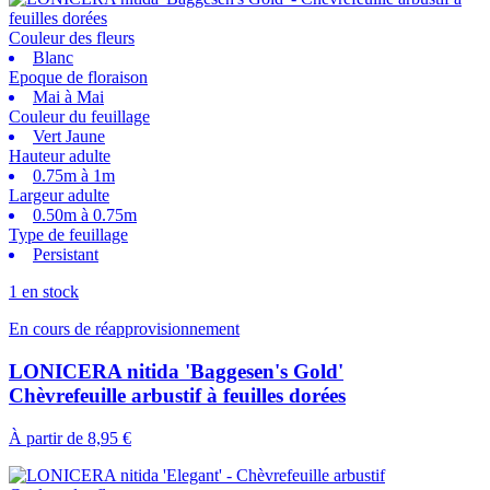
Couleur des fleurs
Blanc
Epoque de floraison
Mai à Mai
Couleur du feuillage
Vert Jaune
Hauteur adulte
0.75m à 1m
Largeur adulte
0.50m à 0.75m
Type de feuillage
Persistant
1 en stock
En cours de réapprovisionnement
LONICERA nitida 'Baggesen's Gold'
Chèvrefeuille arbustif à feuilles dorées
À partir de
8,95 €