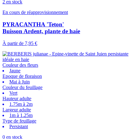
2 en stock
En cours de réapprovisionnement
PYRACANTHA 'Teton'
Buisson Ardent, plante de haie
À partir de
7,95 €
Couleur des fleurs
Jaune
Epoque de floraison
Mai à Juin
Couleur du feuillage
Vert
Hauteur adulte
1.75m à 2m
Largeur adulte
1m à 1.25m
Type de feuillage
Persistant
0 en stock