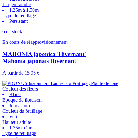
Largeur adulte
1.25m à 1.50m
Type de feuillage
Persistant
6 en stock
En cours de réapprovisionnement
MAHONIA japonica 'Hivernant'
Mahonia japonais Hivernant
À partir de
15,95 €
Couleur des fleurs
Blanc
Epoque de floraison
Juin à Juin
Couleur du feuillage
Vert
Hauteur adulte
1.75m à 2m
Type de feuillage