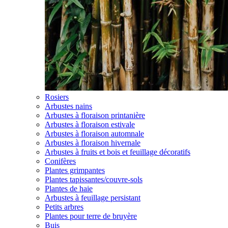
Rosiers
Arbustes nains
Arbustes à floraison printanière
Arbustes à floraison estivale
Arbustes à floraison automnale
Arbustes à floraison hivernale
Arbustes à fruits et bois et feuillage décoratifs
Conifères
Plantes grimpantes
Plantes tapissantes/couvre-sols
Plantes de haie
Arbustes à feuillage persistant
Petits arbres
Plantes pour terre de bruyère
Buis