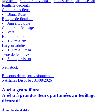
Couleur des fleurs
Blanc Rose
Epoque de floraison
Juin à Octobre
Couleur du feuillage
Vert
Hauteur adulte
1.75m à 2m
Largeur adulte
1.50m à 1.75m
Type de feuillage
Semi-persistant
5 en stock
En cours de réapprovisionnement
5 Articles Dispo le : 31/08/2026
Abelia grandiflora
Abélia à grandes fleurs parfumées au feuillage
décoratif
À partir de
9,99 €