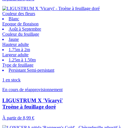
Couleur des fleurs
Blanc
Epoque de floraison
Août à Septembre
Couleur du feuillage
Jaune
Hauteur adulte
1.75m à 2m
Largeur adulte
1.25m à 1.50m
Type de feuillage
Persistant Semi-persistant
1 en stock
En cours de réapprovisionnement
LIGUSTRUM X 'Vicaryi'
Troène à feuillage doré
À partir de
8,99 €