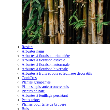
Rosiers
Arbustes nains
Arbustes à floraison printanière
Arbustes à floraison estivale
Arbustes à floraison automnale
Arbustes à floraison hivernale
Arbustes à fruits et bois et feuillage décoratifs
Conifères
Plantes grimpantes
Plantes tapissantes/couvre-sols
Plantes de haie
Arbustes à feuillage persistant
Petits arbres
Plantes pour terre de bruyère
Buis