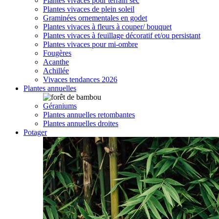
Plantes vivaces pour terrain sec
Plantes vivaces de plein soleil
Graminées ornementales en godet
Plantes vivaces à fleurs à couper/ bouquet
Plantes vivaces à feuillage décoratif et/ou persistant
Plantes vivaces pour mi-ombre
Fougères
Acanthe
Achillée
Vivaces tendances 2026
Plantes annuelles
Géraniums
Plantes annuelles retombantes
Plantes annuelles droites
Potager