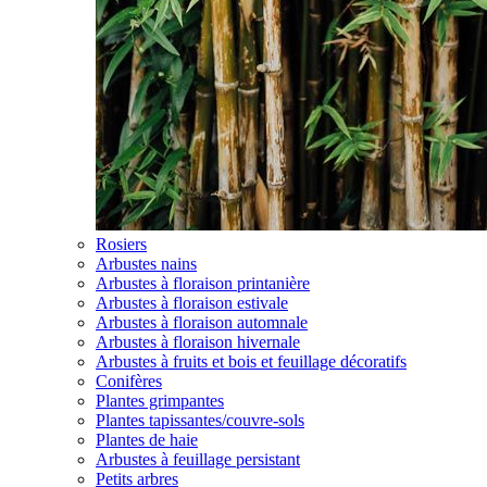
Rosiers
Arbustes nains
Arbustes à floraison printanière
Arbustes à floraison estivale
Arbustes à floraison automnale
Arbustes à floraison hivernale
Arbustes à fruits et bois et feuillage décoratifs
Conifères
Plantes grimpantes
Plantes tapissantes/couvre-sols
Plantes de haie
Arbustes à feuillage persistant
Petits arbres