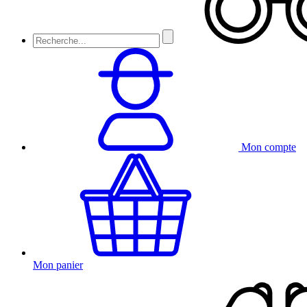
Mon compte
Mon panier