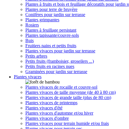
Plantes à fruits et bois et feuillage décoratifs pour jardin s
Plantes pour terre de bruyère
Conifères pour jardin sur terrasse
Plantes grimpantes
Rosiers
Plantes à feuillage persistant
Plantes tapissante/couvre-sols
Buis
Fruitiers nains et petits fruits
Plantes vivaces pour jardin sur terrasse
Petits arbres
Petits fruits (framboisier, groseilers ...)
Petits fruits en racines nues
Graminées pour jardin sur terrasse
Plantes vivaces
Plantes vivaces de rocaille et couvre-sol
Plantes vivaces de taille moyenne (de 40 à 80 cm)
Plantes vivaces de grande taille (plus de 80 cm)
Plantes vivaces de printemps
Plantes vivaces d'été
Plantes vivaces d'automne et/ou hiver
Plantes vivaces d'ombre
Plantes vivaces pour terrain humide et/ou frais
Plantes vivaces pour terrain sec