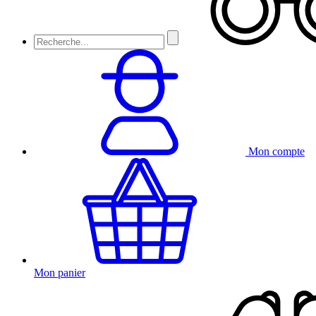
Mon compte
Mon panier