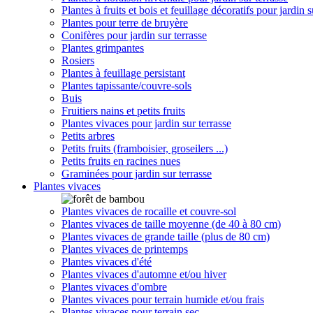
Plantes à fruits et bois et feuillage décoratifs pour jardin s
Plantes pour terre de bruyère
Conifères pour jardin sur terrasse
Plantes grimpantes
Rosiers
Plantes à feuillage persistant
Plantes tapissante/couvre-sols
Buis
Fruitiers nains et petits fruits
Plantes vivaces pour jardin sur terrasse
Petits arbres
Petits fruits (framboisier, groseilers ...)
Petits fruits en racines nues
Graminées pour jardin sur terrasse
Plantes vivaces
Plantes vivaces de rocaille et couvre-sol
Plantes vivaces de taille moyenne (de 40 à 80 cm)
Plantes vivaces de grande taille (plus de 80 cm)
Plantes vivaces de printemps
Plantes vivaces d'été
Plantes vivaces d'automne et/ou hiver
Plantes vivaces d'ombre
Plantes vivaces pour terrain humide et/ou frais
Plantes vivaces pour terrain sec