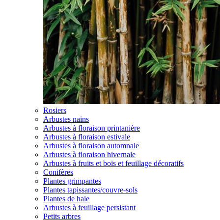
Rosiers
Arbustes nains
Arbustes à floraison printanière
Arbustes à floraison estivale
Arbustes à floraison automnale
Arbustes à floraison hivernale
Arbustes à fruits et bois et feuillage décoratifs
Conifères
Plantes grimpantes
Plantes tapissantes/couvre-sols
Plantes de haie
Arbustes à feuillage persistant
Petits arbres