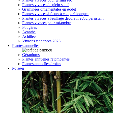
Plantes vivaces pour terrain sec
Plantes vivaces de plein soleil
Graminées ornementales en godet
Plantes vivaces à fleurs à couper/ bouquet
Plantes vivaces à feuillage décoratif et/ou persistant
Plantes vivaces pour mi-ombre
Fougères
Acanthe
Achillée
Vivaces tendances 2026
Plantes annuelles
Géraniums
Plantes annuelles retombantes
Plantes annuelles droites
Potager