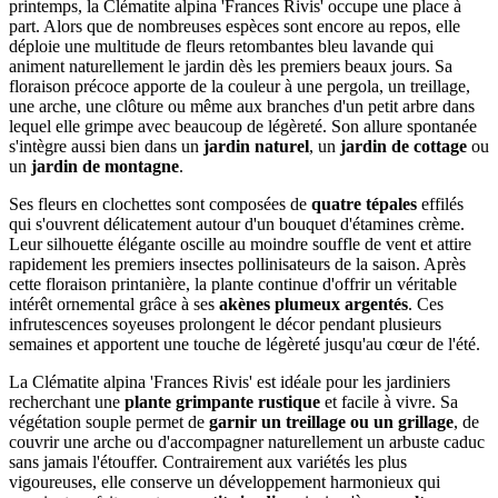
printemps, la Clématite alpina 'Frances Rivis' occupe une place à
part. Alors que de nombreuses espèces sont encore au repos, elle
déploie une multitude de fleurs retombantes bleu lavande qui
animent naturellement le jardin dès les premiers beaux jours. Sa
floraison précoce apporte de la couleur à une pergola, un treillage,
une arche, une clôture ou même aux branches d'un petit arbre dans
lequel elle grimpe avec beaucoup de légèreté. Son allure spontanée
s'intègre aussi bien dans un
jardin naturel
, un
jardin de cottage
ou
un
jardin de montagne
.
Ses fleurs en clochettes sont composées de
quatre tépales
effilés
qui s'ouvrent délicatement autour d'un bouquet d'étamines crème.
Leur silhouette élégante oscille au moindre souffle de vent et attire
rapidement les premiers insectes pollinisateurs de la saison. Après
cette floraison printanière, la plante continue d'offrir un véritable
intérêt ornemental grâce à ses
akènes plumeux argentés
. Ces
infrutescences soyeuses prolongent le décor pendant plusieurs
semaines et apportent une touche de légèreté jusqu'au cœur de l'été.
La Clématite alpina 'Frances Rivis' est idéale pour les jardiniers
recherchant une
plante grimpante rustique
et facile à vivre. Sa
végétation souple permet de
garnir un treillage ou un grillage
, de
couvrir une arche ou d'accompagner naturellement un arbuste caduc
sans jamais l'étouffer. Contrairement aux variétés les plus
vigoureuses, elle conserve un développement harmonieux qui