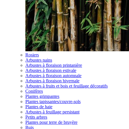
Rosiers
Arbustes nains
Arbustes à floraison printanière
Arbustes à floraison estivale
Arbustes à floraison automnale
Arbustes à floraison hivernale
Arbustes à fruits et bois et feuillage décoratifs
Conifères
Plantes grimpantes
Plantes tapissantes/couvre-sols
Plantes de haie
Arbustes à feuillage persistant
Petits arbres
Plantes pour terre de bruyère
Buis