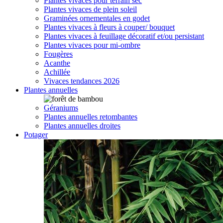
Plantes vivaces pour terrain sec
Plantes vivaces de plein soleil
Graminées ornementales en godet
Plantes vivaces à fleurs à couper/ bouquet
Plantes vivaces à feuillage décoratif et/ou persistant
Plantes vivaces pour mi-ombre
Fougères
Acanthe
Achillée
Vivaces tendances 2026
Plantes annuelles
Géraniums
Plantes annuelles retombantes
Plantes annuelles droites
Potager