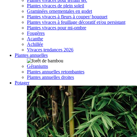
Plantes vivaces pour terrain sec
Plantes vivaces de plein soleil
Graminées ornementales en godet
Plantes vivaces à fleurs à couper/ bouquet
Plantes vivaces à feuillage décoratif et/ou persistant
Plantes vivaces pour mi-ombre
Fougères
Acanthe
Achillée
Vivaces tendances 2026
Plantes annuelles
Géraniums
Plantes annuelles retombantes
Plantes annuelles droites
Potager