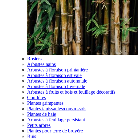
Rosiers
Arbustes nains
Arbustes à floraison printanière
Arbustes à floraison estivale
Arbustes à floraison automnale
Arbustes à floraison hivernale
Arbustes à fruits et bois et feuillage décoratifs
Conifères
Plantes grimpantes
Plantes tapissantes/couvre-sols
Plantes de haie
Arbustes à feuillage persistant
Petits arbres
Plantes pour terre de bruyère
Buis