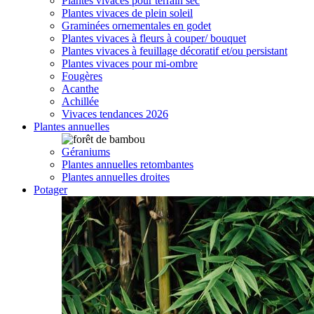
Plantes vivaces pour terrain sec
Plantes vivaces de plein soleil
Graminées ornementales en godet
Plantes vivaces à fleurs à couper/ bouquet
Plantes vivaces à feuillage décoratif et/ou persistant
Plantes vivaces pour mi-ombre
Fougères
Acanthe
Achillée
Vivaces tendances 2026
Plantes annuelles
Géraniums
Plantes annuelles retombantes
Plantes annuelles droites
Potager