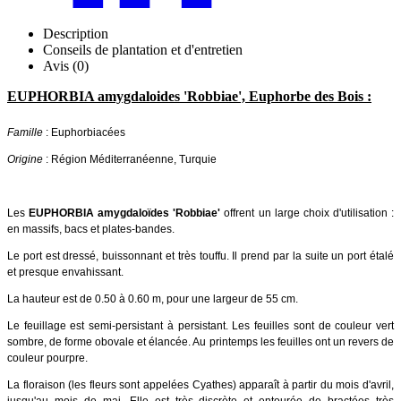
Description
Conseils de plantation et d'entretien
Avis (0)
EUPHORBIA amygdaloides 'Robbiae', Euphorbe des Bois :
Famille
: Euphorbiacées
Origine
: Région Méditerranéenne, Turquie
Les
EUPHORBIA amygdaloïdes 'Robbiae'
offrent un large choix d'utilisation :
en massifs, bacs et plates-bandes.
Le port est dressé, buissonnant et très touffu. Il prend par la suite un port étalé
et presque envahissant.
La hauteur est de 0.50 à 0.60 m, pour une largeur de 55 cm.
Le feuillage est semi-persistant à persistant. Les feuilles sont de couleur vert
sombre, de forme obovale et élancée. Au printemps les feuilles ont un revers de
couleur pourpre.
La floraison (les fleurs sont appelées Cyathes) apparaît à partir du mois d'avril,
jusqu'au mois de mai. Elle est très discrète et entourée de bractées très