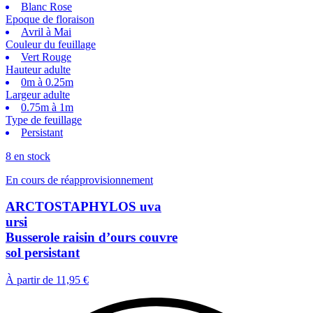
Blanc Rose
Epoque de floraison
Avril à Mai
Couleur du feuillage
Vert Rouge
Hauteur adulte
0m à 0.25m
Largeur adulte
0.75m à 1m
Type de feuillage
Persistant
8 en stock
En cours de réapprovisionnement
ARCTOSTAPHYLOS uva
ursi
Busserole raisin d’ours couvre
sol persistant
À partir de
11,95 €