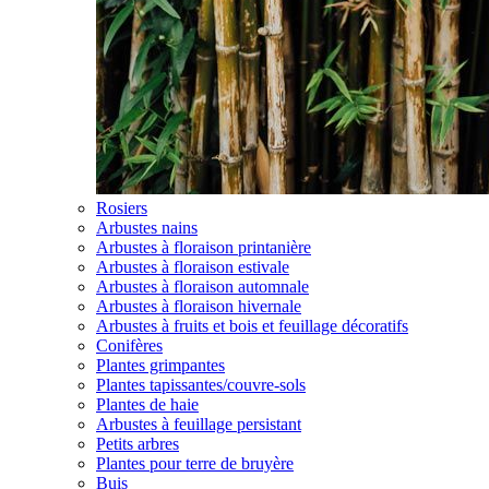
Rosiers
Arbustes nains
Arbustes à floraison printanière
Arbustes à floraison estivale
Arbustes à floraison automnale
Arbustes à floraison hivernale
Arbustes à fruits et bois et feuillage décoratifs
Conifères
Plantes grimpantes
Plantes tapissantes/couvre-sols
Plantes de haie
Arbustes à feuillage persistant
Petits arbres
Plantes pour terre de bruyère
Buis