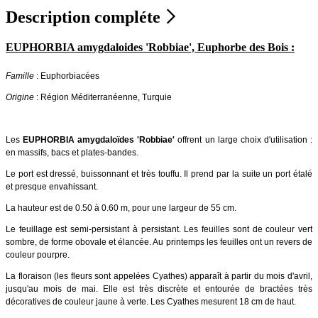
Description compléte
EUPHORBIA amygdaloides 'Robbiae', Euphorbe des Bois :
Famille
: Euphorbiacées
Origine
: Région Méditerranéenne, Turquie
Les
EUPHORBIA amygdaloïdes 'Robbiae'
offrent un large choix d'utilisation :
en massifs, bacs et plates-bandes.
Le port est dressé, buissonnant et très touffu. Il prend par la suite un port étalé
et presque envahissant.
La hauteur est de 0.50 à 0.60 m, pour une largeur de 55 cm.
Le feuillage est semi-persistant à persistant. Les feuilles sont de couleur vert
sombre, de forme obovale et élancée. Au printemps les feuilles ont un revers de
couleur pourpre.
La floraison (les fleurs sont appelées Cyathes) apparaît à partir du mois d'avril,
jusqu'au mois de mai. Elle est très discrète et entourée de bractées très
décoratives de couleur jaune à verte. Les Cyathes mesurent 18 cm de haut.