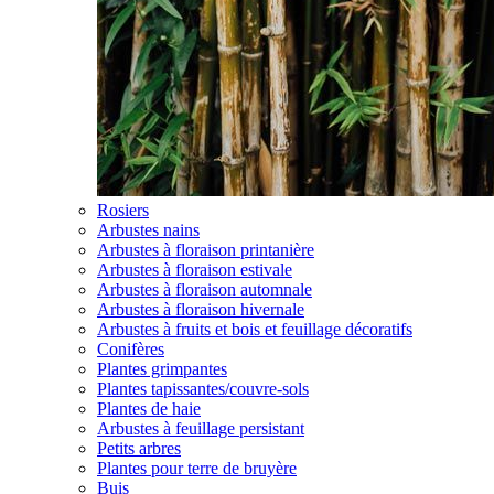
Rosiers
Arbustes nains
Arbustes à floraison printanière
Arbustes à floraison estivale
Arbustes à floraison automnale
Arbustes à floraison hivernale
Arbustes à fruits et bois et feuillage décoratifs
Conifères
Plantes grimpantes
Plantes tapissantes/couvre-sols
Plantes de haie
Arbustes à feuillage persistant
Petits arbres
Plantes pour terre de bruyère
Buis