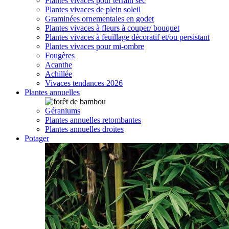
Plantes vivaces pour terrain sec
Plantes vivaces de plein soleil
Graminées ornementales en godet
Plantes vivaces à fleurs à couper/ bouquet
Plantes vivaces à feuillage décoratif et/ou persistant
Plantes vivaces pour mi-ombre
Fougères
Acanthe
Achillée
Vivaces tendances 2026
Plantes annuelles
Géraniums
Plantes annuelles retombantes
Plantes annuelles droites
Potager