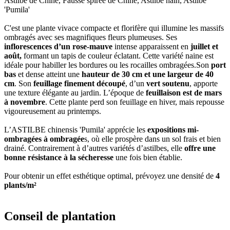
Astilbe de Chine, Fausse spirée de Chine, Astilbe nain, Astilbe
'Pumila'
C'est une plante vivace compacte et florifère qui illumine les massifs
ombragés avec ses magnifiques fleurs plumeuses. Ses
inflorescences d’un rose-mauve
intense apparaissent en
juillet et
août,
formant un tapis de couleur éclatant. Cette variété naine est
idéale pour habiller les bordures ou les rocailles ombragées.Son
port
bas
et dense atteint une
hauteur de 30 cm et une largeur de 40
cm
. Son
feuillage finement découpé
, d’un
vert soutenu
, apporte
une texture élégante au jardin. L’époque de
feuillaison est de mars
à novembre
. Cette plante perd son feuillage en hiver, mais repousse
vigoureusement au printemps.
L’ASTILBE chinensis 'Pumila' apprécie les
expositions mi-
ombragées à ombragée
s, où elle prospère dans un sol frais et bien
drainé. Contrairement à d’autres variétés d’astilbes, elle
offre une
bonne résistance à la sécheresse
une fois bien établie.
Pour obtenir un effet esthétique optimal, prévoyez une densité de
4
plants/m²
Conseil de plantation