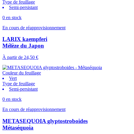
Type de feuillage
Semi-persistant
0 en stock
En cours de réapprovisionnement
LARIX kaempferi
Mélèze du Japon
À partir de
24,50 €
Couleur du feuillage
Vert
Type de feuillage
Semi-persistant
0 en stock
En cours de réapprovisionnement
METASEQUOIA glyptostroboides
Métaséquoia