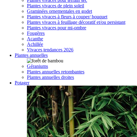
Plantes vivaces pour terrain sec
Plantes vivaces de plein soleil
Graminées ornementales en godet
Plantes vivaces à fleurs à couper/ bouquet
Plantes vivaces à feuillage décoratif et/ou persistant
Plantes vivaces pour mi-ombre
Fougères
Acanthe
Achillée
Vivaces tendances 2026
Plantes annuelles
Géraniums
Plantes annuelles retombantes
Plantes annuelles droites
Potager