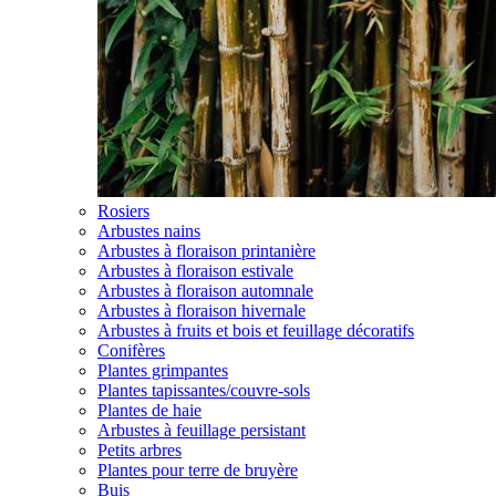
Rosiers
Arbustes nains
Arbustes à floraison printanière
Arbustes à floraison estivale
Arbustes à floraison automnale
Arbustes à floraison hivernale
Arbustes à fruits et bois et feuillage décoratifs
Conifères
Plantes grimpantes
Plantes tapissantes/couvre-sols
Plantes de haie
Arbustes à feuillage persistant
Petits arbres
Plantes pour terre de bruyère
Buis