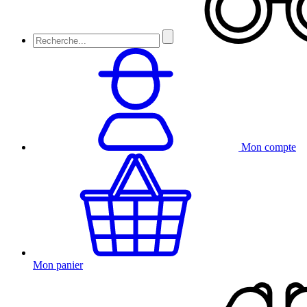
Mon compte
Mon panier