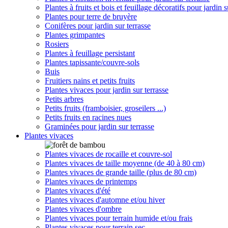
Plantes à fruits et bois et feuillage décoratifs pour jardin s
Plantes pour terre de bruyère
Conifères pour jardin sur terrasse
Plantes grimpantes
Rosiers
Plantes à feuillage persistant
Plantes tapissante/couvre-sols
Buis
Fruitiers nains et petits fruits
Plantes vivaces pour jardin sur terrasse
Petits arbres
Petits fruits (framboisier, groseilers ...)
Petits fruits en racines nues
Graminées pour jardin sur terrasse
Plantes vivaces
Plantes vivaces de rocaille et couvre-sol
Plantes vivaces de taille moyenne (de 40 à 80 cm)
Plantes vivaces de grande taille (plus de 80 cm)
Plantes vivaces de printemps
Plantes vivaces d'été
Plantes vivaces d'automne et/ou hiver
Plantes vivaces d'ombre
Plantes vivaces pour terrain humide et/ou frais
Plantes vivaces pour terrain sec