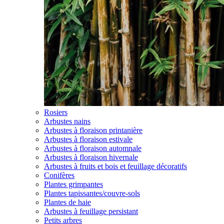
Rosiers
Arbustes nains
Arbustes à floraison printanière
Arbustes à floraison estivale
Arbustes à floraison automnale
Arbustes à floraison hivernale
Arbustes à fruits et bois et feuillage décoratifs
Conifères
Plantes grimpantes
Plantes tapissantes/couvre-sols
Plantes de haie
Arbustes à feuillage persistant
Petits arbres