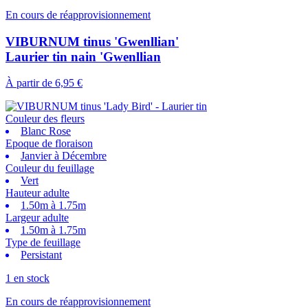
En cours de réapprovisionnement
VIBURNUM tinus 'Gwenllian'
Laurier tin nain 'Gwenllian
À partir de
6,95 €
Couleur des fleurs
Blanc Rose
Epoque de floraison
Janvier à Décembre
Couleur du feuillage
Vert
Hauteur adulte
1.50m à 1.75m
Largeur adulte
1.50m à 1.75m
Type de feuillage
Persistant
1 en stock
En cours de réapprovisionnement