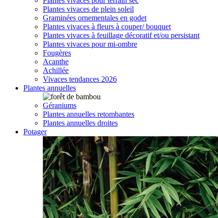
Plantes vivaces pour terrain sec
Plantes vivaces de plein soleil
Graminées ornementales en godet
Plantes vivaces à fleurs à couper/ bouquet
Plantes vivaces à feuillage décoratif et/ou persistant
Plantes vivaces pour mi-ombre
Fougères
Acanthe
Achillée
Vivaces tendances 2026
Plantes annuelles
Géraniums
Plantes annuelles retombantes
Plantes annuelles droites
Potager