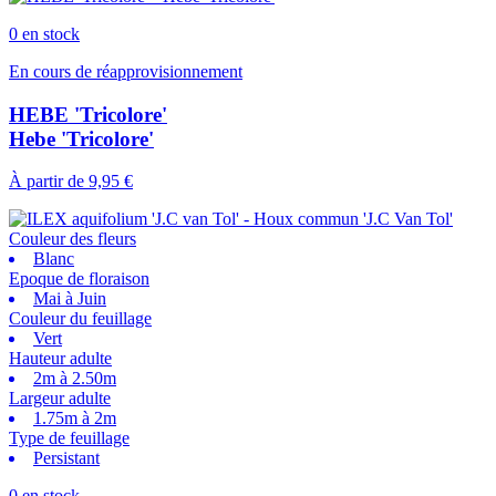
0 en stock
En cours de réapprovisionnement
HEBE 'Tricolore'
Hebe 'Tricolore'
À partir de
9,95 €
Couleur des fleurs
Blanc
Epoque de floraison
Mai à Juin
Couleur du feuillage
Vert
Hauteur adulte
2m à 2.50m
Largeur adulte
1.75m à 2m
Type de feuillage
Persistant
0 en stock