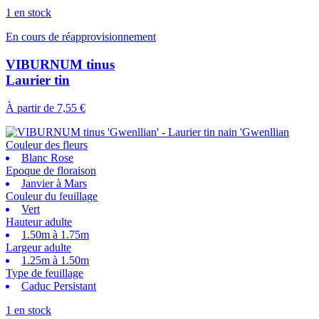
1 en stock
En cours de réapprovisionnement
VIBURNUM tinus
Laurier tin
À partir de
7,55 €
Couleur des fleurs
Blanc Rose
Epoque de floraison
Janvier à Mars
Couleur du feuillage
Vert
Hauteur adulte
1.50m à 1.75m
Largeur adulte
1.25m à 1.50m
Type de feuillage
Caduc Persistant
1 en stock