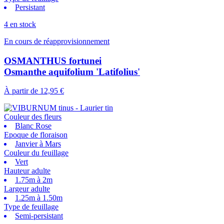
Persistant
4 en stock
En cours de réapprovisionnement
OSMANTHUS fortunei
Osmanthe aquifolium 'Latifolius'
À partir de
12,95 €
Couleur des fleurs
Blanc Rose
Epoque de floraison
Janvier à Mars
Couleur du feuillage
Vert
Hauteur adulte
1.75m à 2m
Largeur adulte
1.25m à 1.50m
Type de feuillage
Semi-persistant