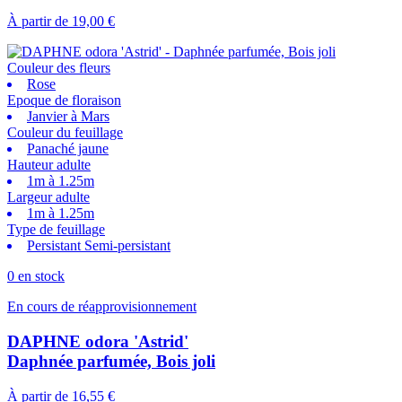
À partir de
19,00 €
Couleur des fleurs
Rose
Epoque de floraison
Janvier à Mars
Couleur du feuillage
Panaché jaune
Hauteur adulte
1m à 1.25m
Largeur adulte
1m à 1.25m
Type de feuillage
Persistant Semi-persistant
0 en stock
En cours de réapprovisionnement
DAPHNE odora 'Astrid'
Daphnée parfumée, Bois joli
À partir de
16,55 €