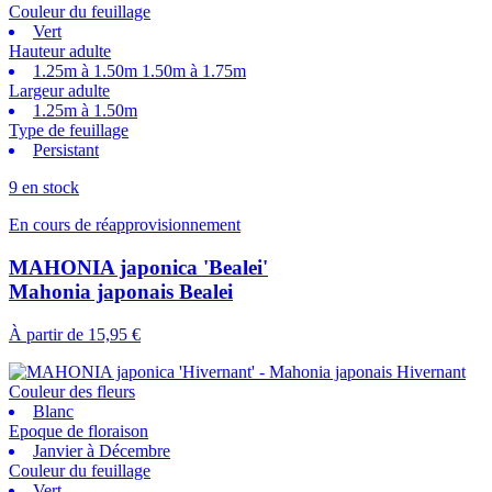
Couleur du feuillage
Vert
Hauteur adulte
1.25m à 1.50m 1.50m à 1.75m
Largeur adulte
1.25m à 1.50m
Type de feuillage
Persistant
9 en stock
En cours de réapprovisionnement
MAHONIA japonica 'Bealei'
Mahonia japonais Bealei
À partir de
15,95 €
Couleur des fleurs
Blanc
Epoque de floraison
Janvier à Décembre
Couleur du feuillage
Vert