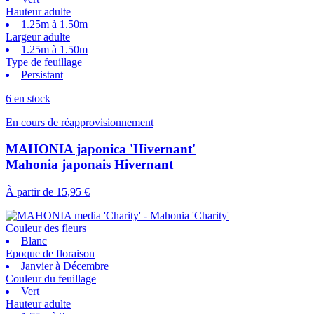
Hauteur adulte
1.25m à 1.50m
Largeur adulte
1.25m à 1.50m
Type de feuillage
Persistant
6 en stock
En cours de réapprovisionnement
MAHONIA japonica 'Hivernant'
Mahonia japonais Hivernant
À partir de
15,95 €
Couleur des fleurs
Blanc
Epoque de floraison
Janvier à Décembre
Couleur du feuillage
Vert
Hauteur adulte