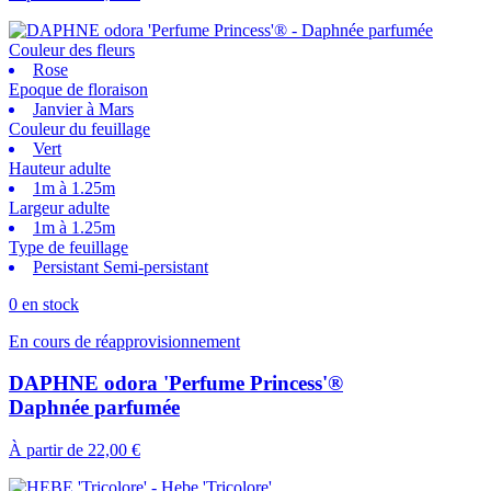
Couleur des fleurs
Rose
Epoque de floraison
Janvier à Mars
Couleur du feuillage
Vert
Hauteur adulte
1m à 1.25m
Largeur adulte
1m à 1.25m
Type de feuillage
Persistant Semi-persistant
0 en stock
En cours de réapprovisionnement
DAPHNE odora 'Perfume Princess'®
Daphnée parfumée
À partir de
22,00 €