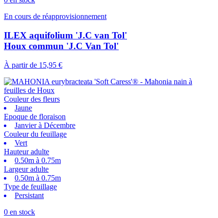
En cours de réapprovisionnement
ILEX aquifolium 'J.C van Tol'
Houx commun 'J.C Van Tol'
À partir de
15,95 €
Couleur des fleurs
Jaune
Epoque de floraison
Janvier à Décembre
Couleur du feuillage
Vert
Hauteur adulte
0.50m à 0.75m
Largeur adulte
0.50m à 0.75m
Type de feuillage
Persistant
0 en stock