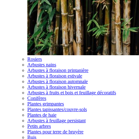
Rosiers
Arbustes nains
Arbustes à floraison printanière
Arbustes à floraison estivale
Arbustes à floraison automnale
Arbustes à floraison hivernale
Arbustes à fruits et bois et feuillage décoratifs
Conifères
Plantes grimpantes
Plantes tapissantes/couvre-sols
Plantes de haie
Arbustes à feuillage persistant
Petits arbres
Plantes pour terre de bruyère
Buis