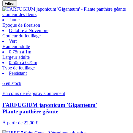
Filtrer
Couleur des fleurs
Jaune
Epoque de floraison
Octobre à Novembre
Couleur du feuillage
Vert
Hauteur adulte
0.75m à 1m
Largeur adulte
0.50m à 0.75m
Type de feuillage
Persistant
6 en stock
En cours de réapprovisionnement
FARFUGIUM japonicum 'Giganteum'
Plante panthère géante
À partir de
22,00 €