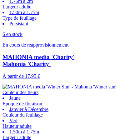
1.75m à 2m
Largeur adulte
1.50m à 1.75m
Type de feuillage
Persistant
6 en stock
En cours de réapprovisionnement
MAHONIA media 'Charity'
Mahonia 'Charity'
À partir de
17,95 €
Couleur des fleurs
Jaune
Epoque de floraison
Janvier à Décembre
Couleur du feuillage
Vert
Hauteur adulte
1.50m à 1.75m
Largeur adulte