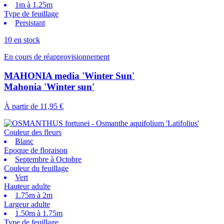
1m à 1.25m
Type de feuillage
Persistant
10 en stock
En cours de réapprovisionnement
MAHONIA media 'Winter Sun'
Mahonia 'Winter sun'
À partir de
11,95 €
Couleur des fleurs
Blanc
Epoque de floraison
Septembre à Octobre
Couleur du feuillage
Vert
Hauteur adulte
1.75m à 2m
Largeur adulte
1.50m à 1.75m
Type de feuillage