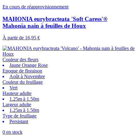
En cours de réapprovisionnement
MAHONIA eurybracteata 'Soft Caress'®
Mahonia nain à feuilles de Houx
À partir de
16,95 €
Couleur des fleurs
Jaune Orange Rose
Epoque de floraison
Août à Novembre
Couleur du feuillage
Vert
Hauteur adulte
1.25m à 1.50m
Largeur adulte
1.25m à 1.50m
Type de feuillage
Persistant
0 en stock