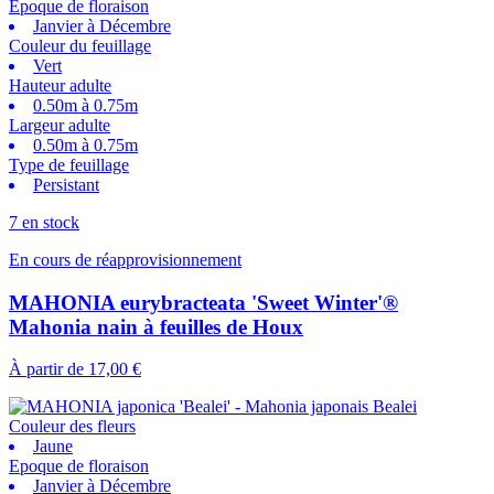
Epoque de floraison
Janvier à Décembre
Couleur du feuillage
Vert
Hauteur adulte
0.50m à 0.75m
Largeur adulte
0.50m à 0.75m
Type de feuillage
Persistant
7 en stock
En cours de réapprovisionnement
MAHONIA eurybracteata 'Sweet Winter'®
Mahonia nain à feuilles de Houx
À partir de
17,00 €
Couleur des fleurs
Jaune
Epoque de floraison
Janvier à Décembre