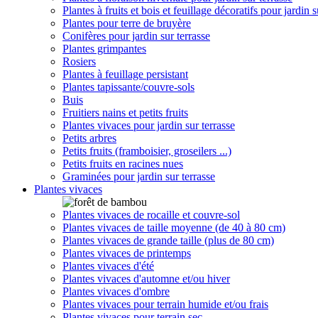
Plantes à fruits et bois et feuillage décoratifs pour jardin s
Plantes pour terre de bruyère
Conifères pour jardin sur terrasse
Plantes grimpantes
Rosiers
Plantes à feuillage persistant
Plantes tapissante/couvre-sols
Buis
Fruitiers nains et petits fruits
Plantes vivaces pour jardin sur terrasse
Petits arbres
Petits fruits (framboisier, groseilers ...)
Petits fruits en racines nues
Graminées pour jardin sur terrasse
Plantes vivaces
Plantes vivaces de rocaille et couvre-sol
Plantes vivaces de taille moyenne (de 40 à 80 cm)
Plantes vivaces de grande taille (plus de 80 cm)
Plantes vivaces de printemps
Plantes vivaces d'été
Plantes vivaces d'automne et/ou hiver
Plantes vivaces d'ombre
Plantes vivaces pour terrain humide et/ou frais
Plantes vivaces pour terrain sec