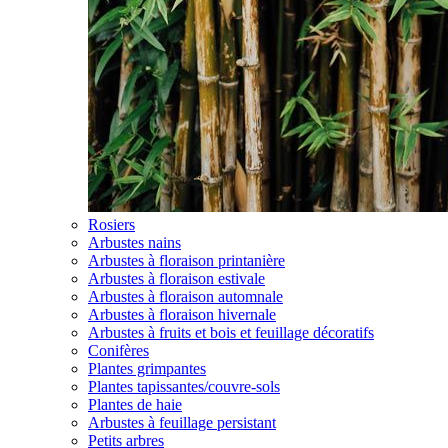
Rosiers
Arbustes nains
Arbustes à floraison printanière
Arbustes à floraison estivale
Arbustes à floraison automnale
Arbustes à floraison hivernale
Arbustes à fruits et bois et feuillage décoratifs
Conifères
Plantes grimpantes
Plantes tapissantes/couvre-sols
Plantes de haie
Arbustes à feuillage persistant
Petits arbres