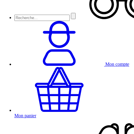
Mon compte
Mon panier