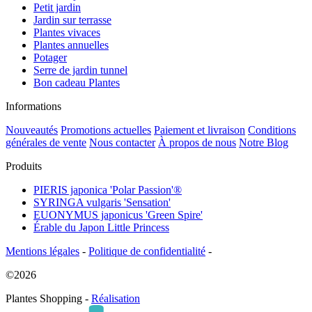
Petit jardin
Jardin sur terrasse
Plantes vivaces
Plantes annuelles
Potager
Serre de jardin tunnel
Bon cadeau Plantes
Informations
Nouveautés
Promotions actuelles
Paiement et livraison
Conditions
générales de vente
Nous contacter
À propos de nous
Notre Blog
Produits
PIERIS japonica 'Polar Passion'®
SYRINGA vulgaris 'Sensation'
EUONYMUS japonicus 'Green Spire'
Érable du Japon Little Princess
Mentions légales
-
Politique de confidentialité
-
©2026
Plantes Shopping -
Réalisation