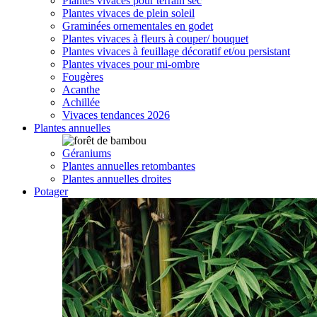
Plantes vivaces pour terrain sec
Plantes vivaces de plein soleil
Graminées ornementales en godet
Plantes vivaces à fleurs à couper/ bouquet
Plantes vivaces à feuillage décoratif et/ou persistant
Plantes vivaces pour mi-ombre
Fougères
Acanthe
Achillée
Vivaces tendances 2026
Plantes annuelles
Géraniums
Plantes annuelles retombantes
Plantes annuelles droites
Potager