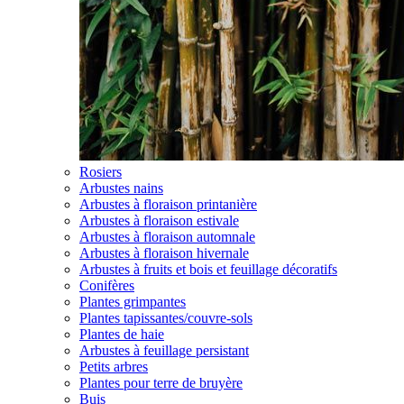
Rosiers
Arbustes nains
Arbustes à floraison printanière
Arbustes à floraison estivale
Arbustes à floraison automnale
Arbustes à floraison hivernale
Arbustes à fruits et bois et feuillage décoratifs
Conifères
Plantes grimpantes
Plantes tapissantes/couvre-sols
Plantes de haie
Arbustes à feuillage persistant
Petits arbres
Plantes pour terre de bruyère
Buis