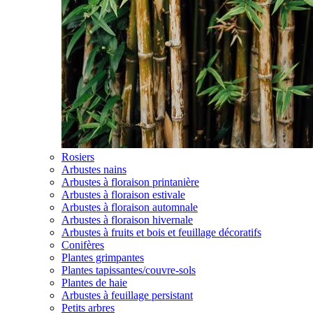
Rosiers
Arbustes nains
Arbustes à floraison printanière
Arbustes à floraison estivale
Arbustes à floraison automnale
Arbustes à floraison hivernale
Arbustes à fruits et bois et feuillage décoratifs
Conifères
Plantes grimpantes
Plantes tapissantes/couvre-sols
Plantes de haie
Arbustes à feuillage persistant
Petits arbres