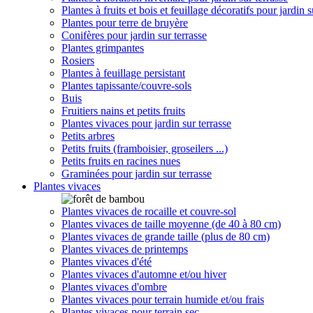
Plantes à fruits et bois et feuillage décoratifs pour jardin s
Plantes pour terre de bruyère
Conifères pour jardin sur terrasse
Plantes grimpantes
Rosiers
Plantes à feuillage persistant
Plantes tapissante/couvre-sols
Buis
Fruitiers nains et petits fruits
Plantes vivaces pour jardin sur terrasse
Petits arbres
Petits fruits (framboisier, groseilers ...)
Petits fruits en racines nues
Graminées pour jardin sur terrasse
Plantes vivaces
Plantes vivaces de rocaille et couvre-sol
Plantes vivaces de taille moyenne (de 40 à 80 cm)
Plantes vivaces de grande taille (plus de 80 cm)
Plantes vivaces de printemps
Plantes vivaces d'été
Plantes vivaces d'automne et/ou hiver
Plantes vivaces d'ombre
Plantes vivaces pour terrain humide et/ou frais
Plantes vivaces pour terrain sec