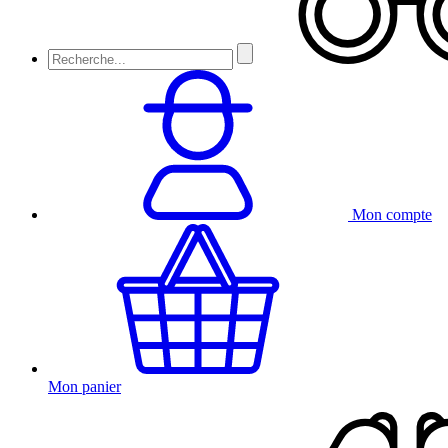
Mon compte
Mon panier